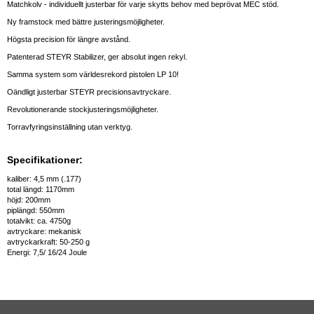
Matchkolv - individuellt justerbar för varje skytts behov med beprövat MEC stöd.
Ny framstock med bättre justeringsmöjligheter.
Högsta precision för längre avstånd.
Patenterad STEYR Stabilizer, ger absolut ingen rekyl.
Samma system som världesrekord pistolen LP 10!
Oändligt justerbar STEYR precisionsavtryckare.
Revolutionerande stockjusteringsmöjligheter.
Torravfyringsinställning utan verktyg.
Specifikationer:
kaliber: 4,5 mm (.177)
total längd: 1170mm
höjd: 200mm
piplängd: 550mm
totalvikt: ca. 4750g
avtryckare: mekanisk
avtryckarkraft: 50-250 g
Energi: 7,5/ 16/24 Joule