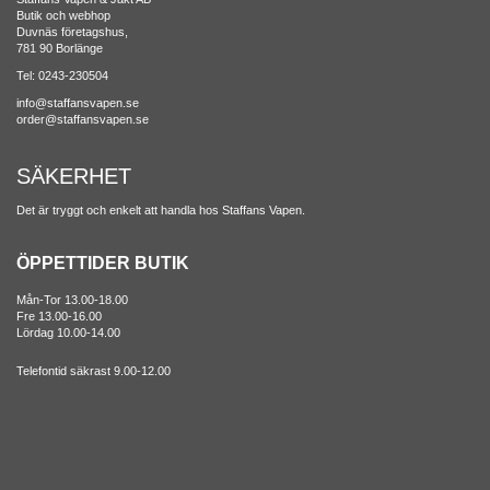
Butik och webhop
Duvnäs företagshus,
781 90 Borlänge
Tel: 0243-230504
info@staffansvapen.se
order@staffansvapen.se
SÄKERHET
Det är tryggt och enkelt att handla hos Staffans Vapen.
ÖPPETTIDER BUTIK
Mån-Tor 13.00-18.00
Fre 13.00-16.00
Lördag 10.00-14.00
Telefontid säkrast 9.00-12.00