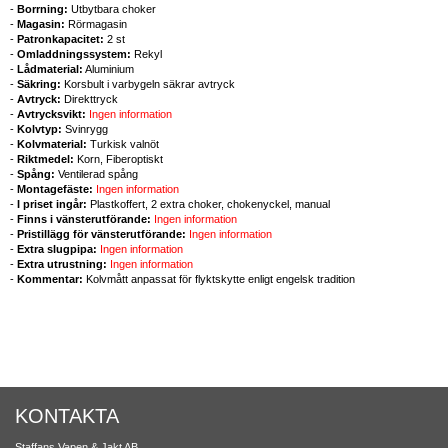
-
Borrning:
Utbytbara choker
-
Magasin:
Rörmagasin
-
Patronkapacitet:
2 st
-
Omladdningssystem:
Rekyl
-
Lådmaterial:
Aluminium
-
Säkring:
Korsbult i varbygeln säkrar avtryck
-
Avtryck:
Direkttryck
-
Avtrycksvikt:
Ingen information
-
Kolvtyp:
Svinrygg
-
Kolvmaterial:
Turkisk valnöt
-
Riktmedel:
Korn, Fiberoptiskt
-
Spång:
Ventilerad spång
-
Montagefäste:
Ingen information
-
I priset ingår:
Plastkoffert, 2 extra choker, chokenyckel, manual
-
Finns i vänsterutförande:
Ingen information
-
Pristillägg för vänsterutförande:
Ingen information
-
Extra slugpipa:
Ingen information
-
Extra utrustning:
Ingen information
-
Kommentar:
Kolvmått anpassat för flyktskytte enligt engelsk tradition
KONTAKTA
Staffans Vapen & Jakt AB