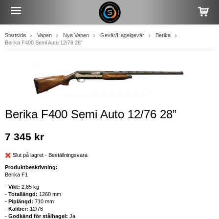
Startsida
Vapen
Nya Vapen
Gevär/Hagelgevär
Berika
Berika F400 Semi Auto 12/76 28”
Berika F400 Semi Auto 12/76 28”
7 345 kr
Slut på lagret - Beställningsvara
Produktbeskrivning:
Berika F1
-
Vikt:
2,85 kg
-
Totallängd:
1260 mm
-
Piplängd:
710 mm
-
Kaliber:
12/76
-
Godkänd för stålhagel:
Ja