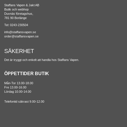
Staffans Vapen & Jakt AB
Butik och webhop
Duvnäs företagshus,
781 90 Borlänge
Tel: 0243-230504
info@staffansvapen.se
order@staffansvapen.se
SÄKERHET
Det är tryggt och enkelt att handla hos Staffans Vapen.
ÖPPETTIDER BUTIK
Mån-Tor 13.00-18.00
Fre 13.00-16.00
Lördag 10.00-14.00
Telefontid säkrast 9.00-12.00