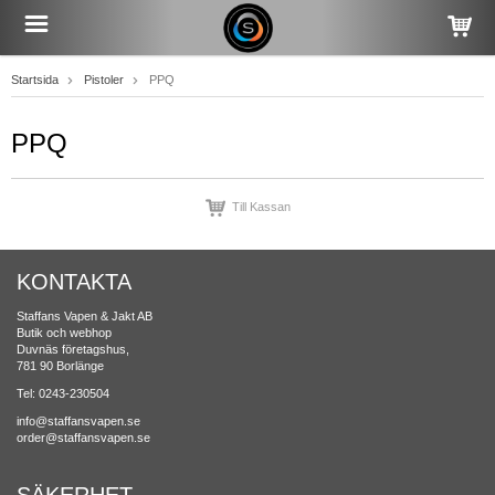
Startsida
Pistoler
PPQ
PPQ
Till Kassan
KONTAKTA
Staffans Vapen & Jakt AB
Butik och webhop
Duvnäs företagshus,
781 90 Borlänge
Tel: 0243-230504
info@staffansvapen.se
order@staffansvapen.se