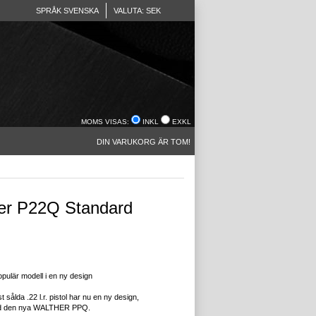
SPRÅK SVENSKA
VALUTA: SEK
MOMS VISAS:
INKL
EXKL
DIN VARUKORG ÄR TOM!
er P22Q Standard
pulär modell i en ny design
 sålda .22 l.r.
pistol har nu en ny design,
d den nya WALTHER PPQ.