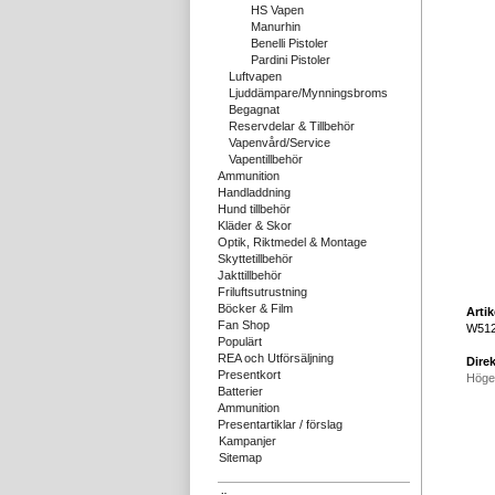
HS Vapen
Manurhin
Benelli Pistoler
Pardini Pistoler
Luftvapen
Ljuddämpare/Mynningsbroms
Begagnat
Reservdelar & Tillbehör
Vapenvård/Service
Vapentillbehör
Ammunition
Handladdning
Hund tillbehör
Kläder & Skor
Optik, Riktmedel & Montage
Skyttetillbehör
Jakttillbehör
Friluftsutrustning
Böcker & Film
Arti
Fan Shop
W512
Populärt
REA och Utförsäljning
Direk
Presentkort
Höge
Batterier
Ammunition
Presentartiklar / förslag
Kampanjer
Sitemap