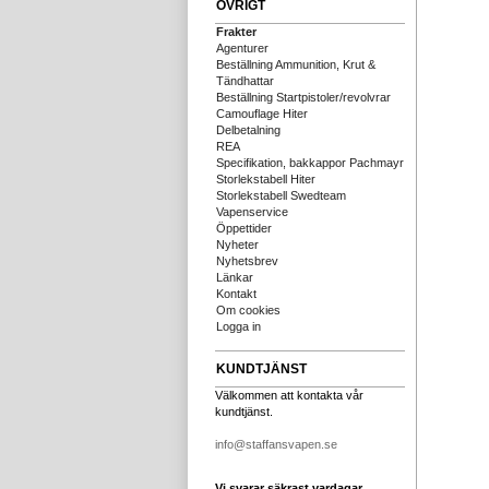
ÖVRIGT
Frakter
Agenturer
Beställning Ammunition, Krut &
Tändhattar
Beställning Startpistoler/revolvrar
Camouflage Hiter
Delbetalning
REA
Specifikation, bakkappor Pachmayr
Storlekstabell Hiter
Storlekstabell Swedteam
Vapenservice
Öppettider
Nyheter
Nyhetsbrev
Länkar
Kontakt
Om cookies
Logga in
KUNDTJÄNST
Välkommen att kontakta vår
kundtjänst.
info@staffansvapen.se
Vi svarar säkrast vardagar