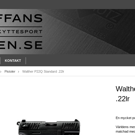
KONTAKT
Pistoler
Walther P22Q Standard .22lr
Walth
.22lr
En mycket po
Världens mest
matchad me