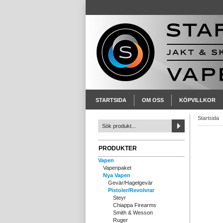
STARTSIDA
OM OSS
KÖPVILLKOR
Startsida
PRODUKTER
Vapen
Vapenpaket
Nya Vapen
Gevär/Hagelgevär
Pistoler/Revolvrar
Steyr
Chiappa Firearms
Smith & Wesson
Ruger