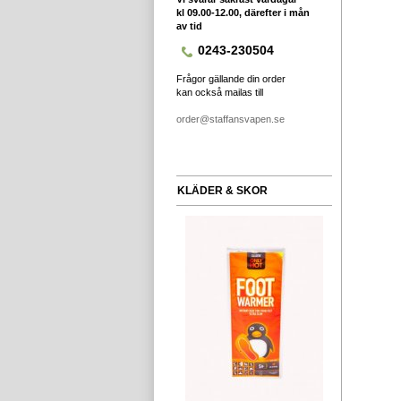
kl 09.00-12.00, därefter i mån
av tid
0243-230504
Frågor gällande din order
kan också mailas till
order@staffansvapen.se
KLÄDER & SKOR