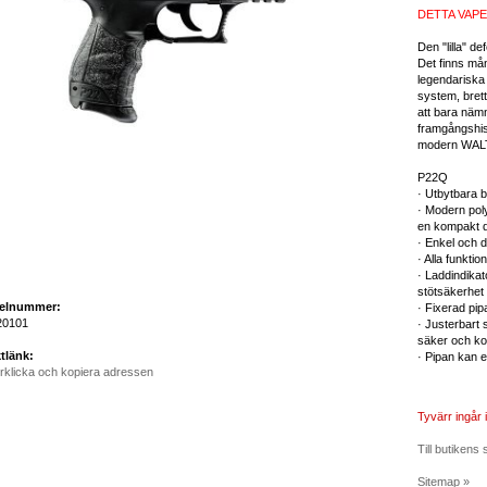
DETTA VAPE
Den "lilla" de
Det finns må
legendarisk
system, brett
att bara näm
framgångshist
modern WAL
P22Q
· Utbytbara 
· Modern poly
en kompakt d
· Enkel och d
· Alla funkti
· Laddindika
stötsäkerhet
kelnummer:
· Fixerad pip
0101
· Justerbart 
säker och kor
tlänk:
· Pipan kan 
rklicka och kopiera adressen
Tyvärr ingår i
Till butikens 
Sitemap »