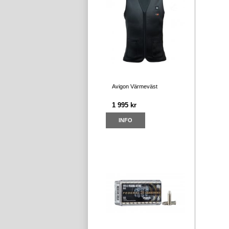
Avigon Värmeväst
1 995 kr
INFO