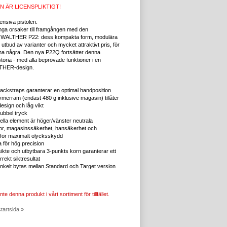
N ÄR LICENSPLIKTIGT!
fensiva pistolen.
nga orsaker till framgången med den
a WALTHER P22: dess kompakta form, modulära
 utbud av varianter och mycket attraktivt pris, för
na några.
Den nya P22Q fortsätter denna
oria - med alla beprövade funktioner i en
THER-design.
backstraps garanterar en optimal handposition
merram (endast 480 g inklusive magasin) tillåter
esign och låg vikt
ubbel tryck
onella element är höger/vänster neutrala
tor, magasinssäkerhet, hansäkerhet och
 för maximalt olycksskydd
a för hög precision
sikte och utbytbara 3-punkts korn garanterar ett
rekt siktresultat
enkelt bytas mellan Standard och Target version
nte denna produkt i vårt sortiment för tillfället.
startsida »