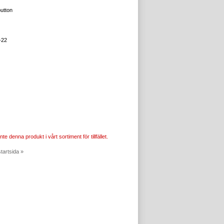
button
-22
nte denna produkt i vårt sortiment för tillfället.
startsida »