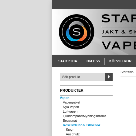
STARTSIDA
OM OSS
KÖPVILLKOR
Startsida
PRODUKTER
Vapen
Vapenpaket
Nya Vapen
Luftvapen
Ljuddämpare/Mynningsbroms
Begagnat
Reservdelar & Tillbehör
Steyr
Anschütz