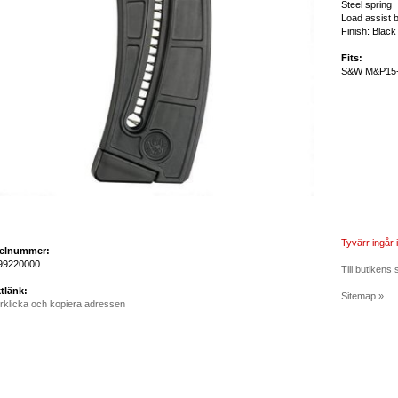
Steel spring
Load assist 
Finish: Black
Fits:
S&W M&P15
Tyvärr ingår i
kelnummer:
9220000
Till butikens 
tlänk:
Sitemap »
rklicka och kopiera adressen