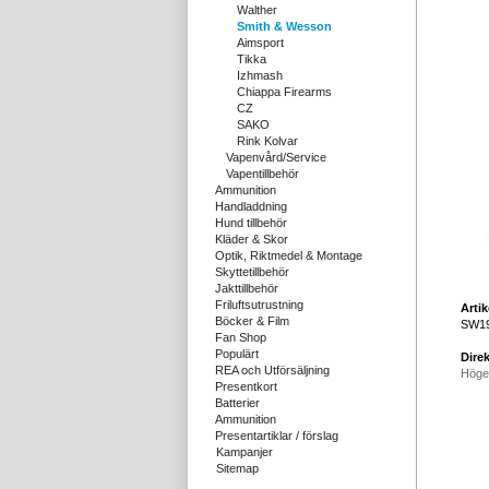
Walther
Smith & Wesson
Aimsport
Tikka
Izhmash
Chiappa Firearms
CZ
SAKO
Rink Kolvar
Vapenvård/Service
Vapentillbehör
Ammunition
Handladdning
Hund tillbehör
Kläder & Skor
Optik, Riktmedel & Montage
Skyttetillbehör
Jakttillbehör
Friluftsutrustning
Arti
Böcker & Film
SW19
Fan Shop
Populärt
Direk
REA och Utförsäljning
Höge
Presentkort
Batterier
Ammunition
Presentartiklar / förslag
Kampanjer
Sitemap