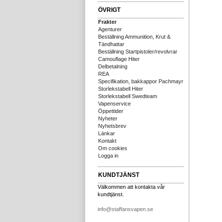
ÖVRIGT
Frakter
Agenturer
Beställning Ammunition, Krut &
Tändhattar
Beställning Startpistoler/revolvrar
Camouflage Hiter
Delbetalning
REA
Specifikation, bakkappor Pachmayr
Storlekstabell Hiter
Storlekstabell Swedteam
Vapenservice
Öppettider
Nyheter
Nyhetsbrev
Länkar
Kontakt
Om cookies
Logga in
KUNDTJÄNST
Välkommen att kontakta vår
kundtjänst.
info@staffansvapen.se