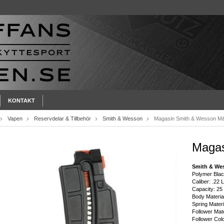
KONTAKT
Vapen
Reservdelar & Tillbehör
Smith & Wesson
Magasin Smith & Wesson M
Magas
Smith & We
Polymer Bla
Caliber: .22 
Capacity: 2
Body Materia
Spring Materi
Follower Mate
Follower Col