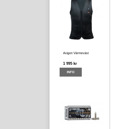
Avigon Värmeväst
1 995 kr
INFO