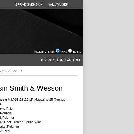
SPRÅK SVENSKA
VALUTA: SEK
MOMS VISAS:
INKL
EXKL
DIN VARUKORG ÄR TOM!
&P15-22 .22 LR
in Smith & Wesson
sson
M&P15-22 .22 LR Magazine 25 Rounds
ck
Long Rifle
5 Rounds
l: Polymer
al: Heat Treated Spring Wire
rial: Polymer
or: Red