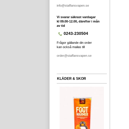
info@staffansvapen.se
Vi svarar säkrast vardagar
kl 09.00-12.00, därefter i mån
av tid
0243-230504
Frågor gällande din order
kan också mailas till
order@staffansvapen.se
KLÄDER & SKOR