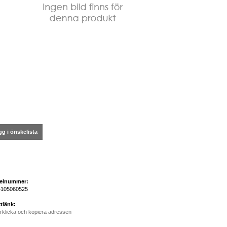
g i önskelista
kelnummer:
105060525
tlänk:
rklicka och kopiera adressen