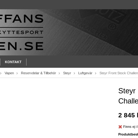
KONTAKT
Vapen
Reservdelar & Tillbehör
Steyr
Luftgevär
Steyr Front Stock Challe
Steyr
Chall
2 845 
Finns ej i 
Produktbesk