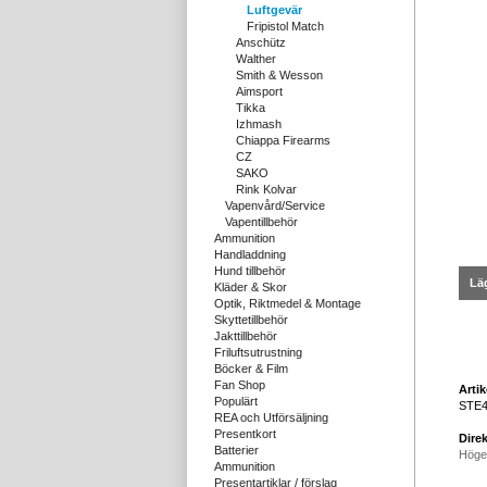
Luftgevär
Fripistol Match
Anschütz
Walther
Smith & Wesson
Aimsport
Tikka
Izhmash
Chiappa Firearms
CZ
SAKO
Rink Kolvar
Vapenvård/Service
Vapentillbehör
Ammunition
Handladdning
Hund tillbehör
Läg
Kläder & Skor
Optik, Riktmedel & Montage
Skyttetillbehör
Jakttillbehör
Friluftsutrustning
Böcker & Film
Fan Shop
Arti
Populärt
STE4
REA och Utförsäljning
Presentkort
Direk
Batterier
Höge
Ammunition
Presentartiklar / förslag