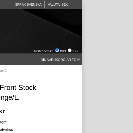
SPRÅK SVENSKA
VALUTA: SEK
MOMS VISAS:
INKL
EXKL
DIN VARUKORG ÄR TOM!
nge/E
 Front Stock
enge/E
kr
lagret
rivning: