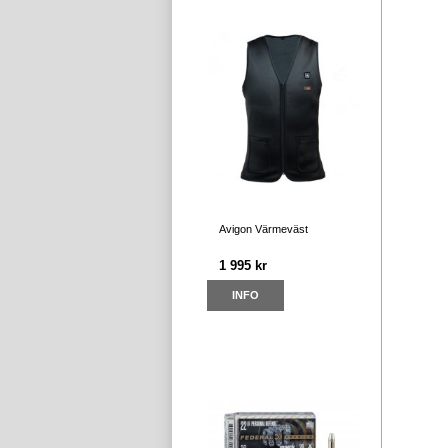
Avigon Värmeväst
1 995 kr
INFO