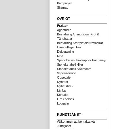
Kampanjer
Sitemap
ÖVRIGT
Frakter
Agenturer
Beställning Ammunition, Krut &
Tändhattar
Beställning Startpistoler/revolvrar
Camouflage Hiter
Delbetalning
REA
Specifikation, bakkappor Pachmayr
Storlekstabell Hiter
Storlekstabell Swedteam
Vapenservice
Öppettider
Nyheter
Nyhetsbrev
Länkar
Kontakt
Om cookies
Logga in
KUNDTJÄNST
Välkommen att kontakta vår
kundtjänst.