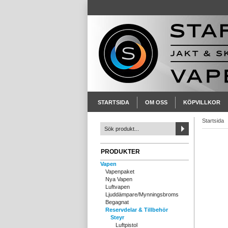
STARTSIDA
OM OSS
KÖPVILLKOR
Startsida
PRODUKTER
Vapen
Vapenpaket
Nya Vapen
Luftvapen
Ljuddämpare/Mynningsbroms
Begagnat
Reservdelar & Tillbehör
Steyr
Luftpistol