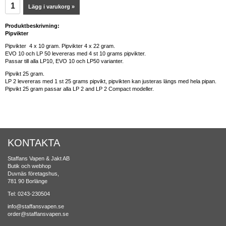
Lägg i varukorg »
Produktbeskrivning:
Pipvikter
Pipvikter 4 x 10 gram. Pipvikter 4 x 22 gram.
EVO 10 och LP 50 levereras med 4 st 10 grams pipvikter.
Passar till alla LP10, EVO 10 och LP50 varianter.
Pipvikt 25 gram.
LP 2 levereras med 1 st 25 grams pipvikt, pipvikten kan justeras längs med hela pipan.
Pipvikt 25 gram passar alla LP 2 and LP 2 Compact modeller.
KONTAKTA
Staffans Vapen & Jakt AB
Butik och webhop
Duvnäs företagshus,
781 90 Borlänge
Tel: 0243-230504
info@staffansvapen.se
order@staffansvapen.se