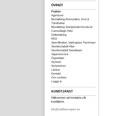
ÖVRIGT
Frakter
Agenturer
Beställning Ammunition, Krut &
Tändhattar
Beställning Startpistoler/revolvrar
Camouflage Hiter
Delbetalning
REA
Specifikation, bakkappor Pachmayr
Storlekstabell Hiter
Storlekstabell Swedteam
Vapenservice
Öppettider
Nyheter
Nyhetsbrev
Länkar
Kontakt
Om cookies
Logga in
KUNDTJÄNST
Välkommen att kontakta vår
kundtjänst.
info@staffansvapen.se