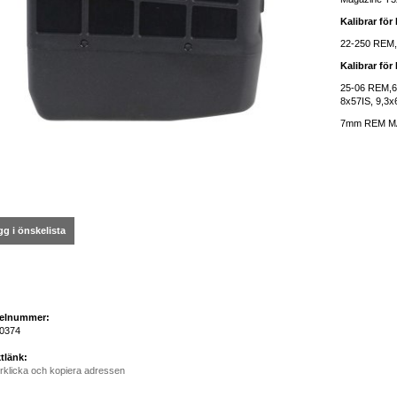
Kalibrar fö
22-250 REM
Kalibrar fö
25-06 REM,6
8x57IS, 9,3x
7mm REM M
g i önskelista
kelnummer:
0374
tlänk:
rklicka och kopiera adressen