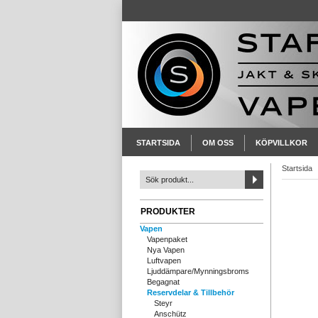
STARTSIDA
OM OSS
KÖPVILLKOR
Startsida
PRODUKTER
Vapen
Vapenpaket
Nya Vapen
Luftvapen
Ljuddämpare/Mynningsbroms
Begagnat
Reservdelar & Tillbehör
Steyr
Anschütz