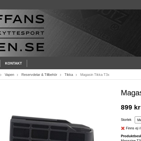
KONTAKT
Vapen
Reservdelar & Tillbehör
Tikka
Magasin Tikka T3x
Magas
899 kr
Storlek
Finns ej i 
Produktbesk
Magazine T