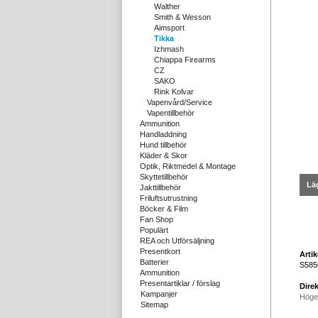
Walther
Smith & Wesson
Aimsport
Tikka
Izhmash
Chiappa Firearms
CZ
SAKO
Rink Kolvar
Vapenvård/Service
Vapentillbehör
Ammunition
Handladdning
Hund tillbehör
Kläder & Skor
Optik, Riktmedel & Montage
Skyttetillbehör
Läg
Jakttillbehör
Friluftsutrustning
Böcker & Film
Fan Shop
Populärt
REA och Utförsäljning
Presentkort
Arti
Batterier
S585
Ammunition
Presentartiklar / förslag
Direk
Kampanjer
Höge
Sitemap