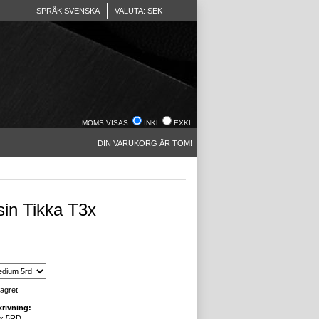
SPRÅK SVENSKA
VALUTA: SEK
MOMS VISAS:
INKL
EXKL
DIN VARUKORG ÄR TOM!
in Tikka T3x
lagret
rivning:
3x 5RD