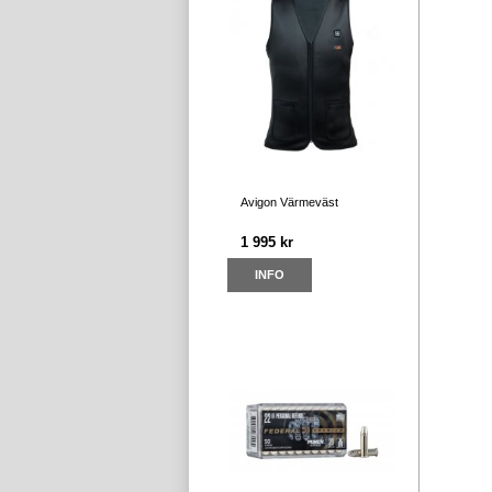
Avigon Värmeväst
1 995 kr
INFO