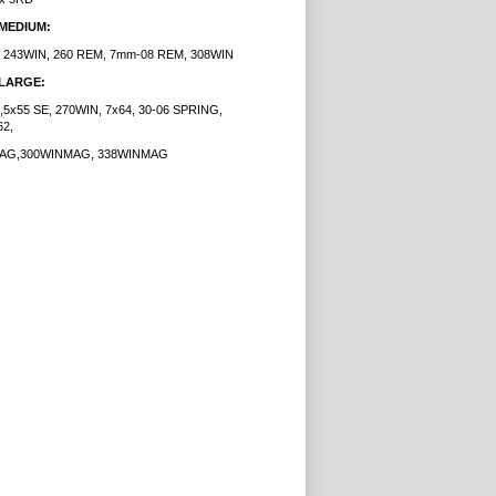
r MEDIUM:
, 243WIN, 260 REM, 7mm-08 REM, 308WIN
r LARGE:
,5x55 SE, 270WIN, 7x64, 30-06 SPRING,
62,
AG,300WINMAG, 338WINMAG