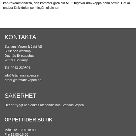
kan rekommendera, den kommer göra din MEC frigevärsbakkappa ännu bättre. Det är
endast länk-delen som ingår, ej pinnen
KONTAKTA
Staffans Vapen & Jakt AB
Butik och webhop
Duvnäs företagshus,
781 90 Borlänge
Tel: 0243-230504
info@staffansvapen.se
order@staffansvapen.se
SÄKERHET
Det är tryggt och enkelt att handla hos Staffans Vapen.
ÖPPETTIDER BUTIK
Mån-Tor 13.00-18.00
Fre 13.00-16.00