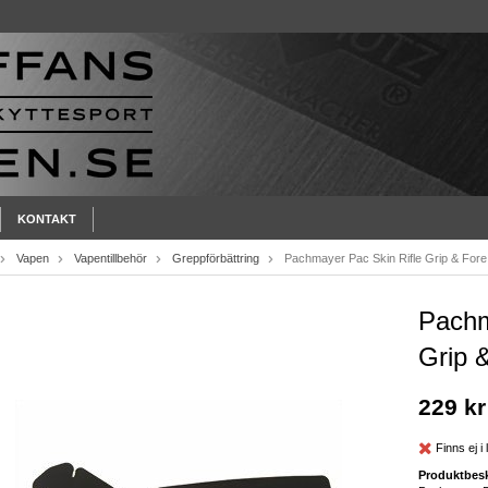
KONTAKT
Vapen
Vapentillbehör
Greppförbättring
Pachmayer Pac Skin Rifle Grip & For
Pachm
Grip 
229 kr
Finns ej i 
Produktbesk