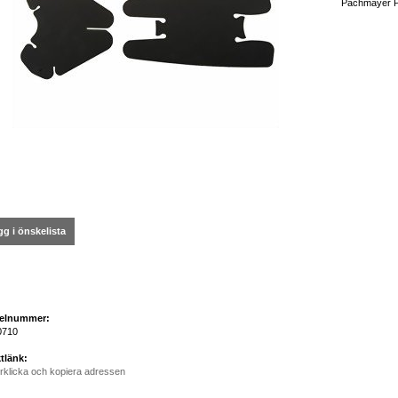
Pachmayer Pa
g i önskelista
kelnummer:
0710
tlänk:
rklicka och kopiera adressen