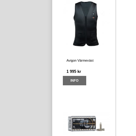
Avigon Värmeväst
1 995 kr
INFO