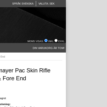
SPRÅK SVENSKA
VALUTA: SEK
MOMS VISAS:
INKL
EXKL
DIN VARUKORG ÄR TOM!
e End
ayer Pac Skin Rifle
& Fore End
lagret
rivning: