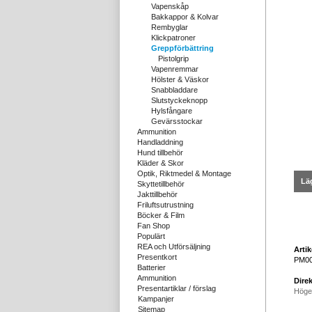
Vapenskåp
Bakkappor & Kolvar
Rembyglar
Klickpatroner
Greppförbättring
Pistolgrip
Vapenremmar
Hölster & Väskor
Snabbladdare
Slutstyckeknopp
Hylsfångare
Gevärsstockar
Ammunition
Handladdning
Hund tillbehör
Kläder & Skor
Optik, Riktmedel & Montage
Läg
Skyttetillbehör
Jakttillbehör
Friluftsutrustning
Böcker & Film
Fan Shop
Populärt
REA och Utförsäljning
Arti
Presentkort
PM0
Batterier
Ammunition
Direk
Presentartiklar / förslag
Höge
Kampanjer
Sitemap