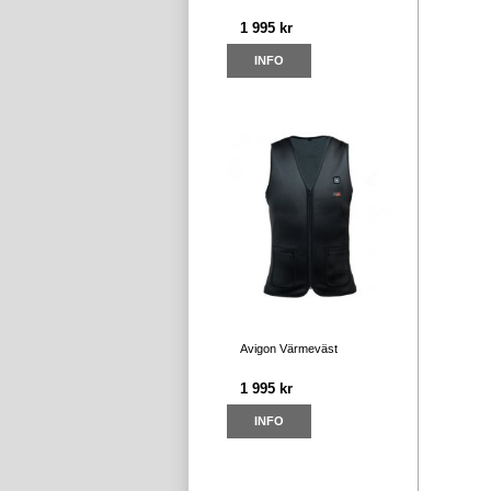
1 995 kr
INFO
Avigon Värmeväst
1 995 kr
INFO