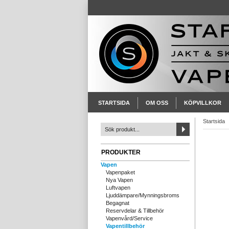
STARTSIDA
OM OSS
KÖPVILLKOR
Startsida
PRODUKTER
Vapen
Vapenpaket
Nya Vapen
Luftvapen
Ljuddämpare/Mynningsbroms
Begagnat
Reservdelar & Tillbehör
Vapenvård/Service
Vapentillbehör