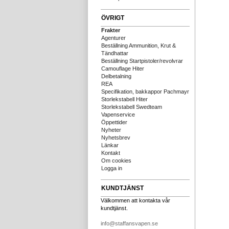
ÖVRIGT
Frakter
Agenturer
Beställning Ammunition, Krut &
Tändhattar
Beställning Startpistoler/revolvrar
Camouflage Hiter
Delbetalning
REA
Specifikation, bakkappor Pachmayr
Storlekstabell Hiter
Storlekstabell Swedteam
Vapenservice
Öppettider
Nyheter
Nyhetsbrev
Länkar
Kontakt
Om cookies
Logga in
KUNDTJÄNST
Välkommen att kontakta vår
kundtjänst.
info@staffansvapen.se