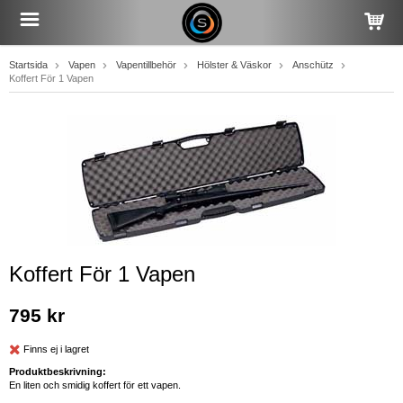
Startsida
Vapen
Vapentillbehör
Hölster & Väskor
Anschütz
Koffert För 1 Vapen
Koffert För 1 Vapen
795 kr
Finns ej i lagret
Produktbeskrivning:
En liten och smidig koffert för ett vapen.