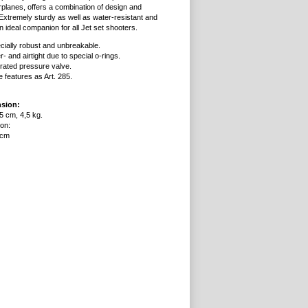
irplanes, offers a combination of design and
. Extremely sturdy as well as water-resistant and
s an ideal companion for all Jet set shooters.
cially robust and unbreakable.
- and airtight due to special o-rings.
grated pressure valve.
 features as Art. 285.
sion:
5 cm, 4,5 kg.
ion:
 cm