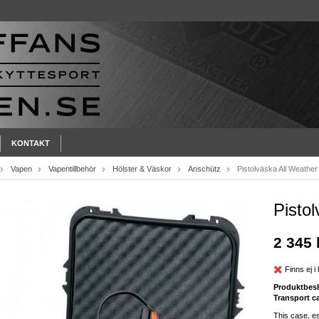
KONTAKT
Vapen
Vapentillbehör
Hölster & Väskor
Anschütz
Pistolväska All Weather
Pisto
2 345 
Finns ej i 
Produktbesk
Transport c
This case, es