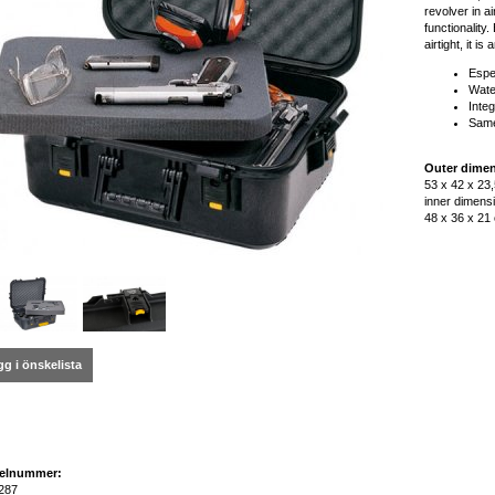
revolver in a
functionality
airtight, it i
Espe
Water
Inte
Same
Outer dimen
53 x 42 x 23,
inner dimens
48 x 36 x 21
g i önskelista
kelnummer:
287