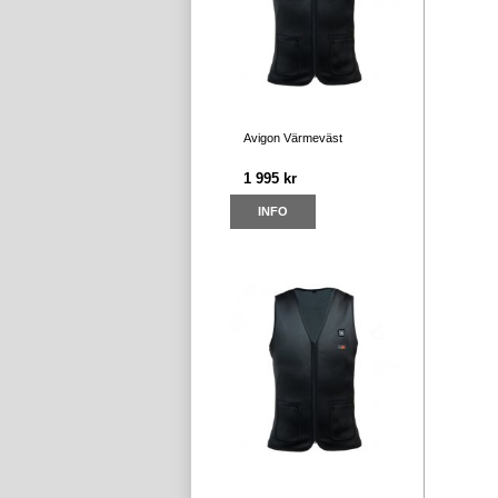
Avigon Värmeväst
1 995 kr
INFO