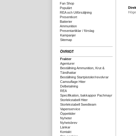
Fan Shop
Direk
Populärt
Höge
REA och Utförsäljning
Presentkort
Batterier
Ammunition
Presentartiklar / förslag
Kampanjer
Sitemap
ÖVRIGT
Frakter
Agenturer
Beställning Ammunition, Krut &
Tändhattar
Beställning Startpistoler/revolvrar
Camouflage Hiter
Delbetalning
REA
Specifikation, bakkappor Pachmayr
Storlekstabell Hiter
Storlekstabell Swedteam
Vapenservice
Öppettider
Nyheter
Nyhetsbrev
Länkar
Kontakt