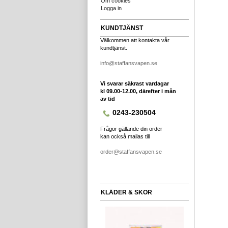
Om cookies
Logga in
KUNDTJÄNST
Välkommen att kontakta vår
kundtjänst.
info@staffansvapen.se
Vi svarar säkrast vardagar
kl 09.00-12.00, därefter i mån
av tid
0243-230504
Frågor gällande din order
kan också mailas till
order@staffansvapen.se
KLÄDER & SKOR