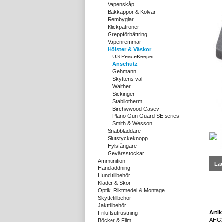
Vapenskåp
Bakkappor & Kolvar
Rembyglar
Klickpatroner
Greppförbättring
Vapenremmar
Hölster & Väskor
US PeaceKeeper
Anschütz
Gehmann
Skyttens val
Walther
Sickinger
Stabilotherm
Birchwwood Casey
Plano Gun Guard SE series
Smith & Wesson
Snabbladdare
Slutstyckeknopp
Hylsfångare
Gevärsstockar
Ammunition
Läg
Handladdning
Hund tillbehör
Kläder & Skor
Optik, Riktmedel & Montage
Skyttetillbehör
Jakttillbehör
Arti
Friluftsutrustning
AHG
Böcker & Film