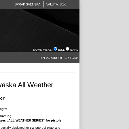
SPRÅK SVENSKA
VALUTA: SEK
MOMS VISAS:
INKL
EXKL
DIN VARUKORG ÄR TOM!
lväska All Weather
kr
lagret
rivning:
ases „ALL WEATHER SERIES“ for pistols
pecially designed for transport of pistol and