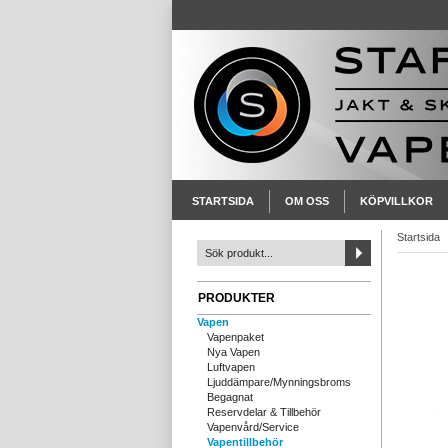
STARTSIDA
OM OSS
KÖPVILLKOR
Startsida
PRODUKTER
Vapen
Vapenpaket
Nya Vapen
Luftvapen
Ljuddämpare/Mynningsbroms
Begagnat
Reservdelar & Tillbehör
Vapenvård/Service
Vapentillbehör