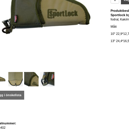
Produktbesk
Sportlock 
fodral, Kaki
Mått
10" 22,9*12,
13" 24,4*16,
g i önskelista
kelnummer:
402