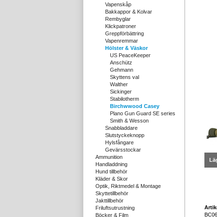
Vapenskåp
Bakkappor & Kolvar
Rembyglar
Klickpatroner
Greppförbättring
Vapenremmar
Hölster & Väskor
US PeaceKeeper
Anschütz
Gehmann
Skyttens val
Walther
Sickinger
Stabilotherm
Birchwwood Casey
Plano Gun Guard SE series
Smith & Wesson
Snabbladdare
Slutstyckeknopp
Hylsfångare
Gevärsstockar
Ammunition
Läg
Handladdning
Hund tillbehör
Kläder & Skor
Optik, Riktmedel & Montage
Skyttetillbehör
Jakttillbehör
Arti
Friluftsutrustning
BC06
Böcker & Film