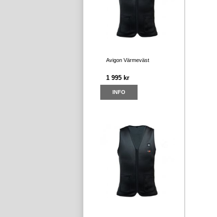
Avigon Värmeväst
1 995 kr
INFO