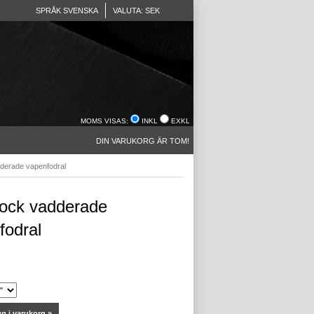
SPRÅK SVENSKA
VALUTA: SEK
MOMS VISAS:
INKL
EXKL
DIN VARUKORG ÄR TOM!
dderade vapenfodral
lock vadderade
fodral
g i varukorg »