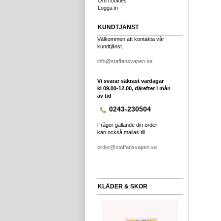
Om cookies
Logga in
KUNDTJÄNST
Välkommen att kontakta vår
kundtjänst.
info@staffansvapen.se
Vi svarar säkrast vardagar
kl 09.00-12.00, därefter i mån
av tid
0243-230504
Frågor gällande din order
kan också mailas till
order@staffansvapen.se
KLÄDER & SKOR