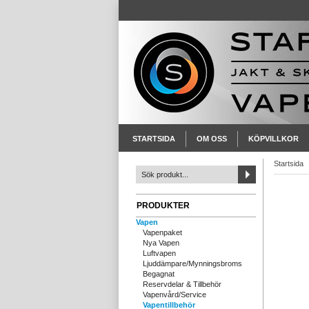
STARTSIDA
OM OSS
KÖPVILLKOR
Startsida
PRODUKTER
Vapen
Vapenpaket
Nya Vapen
Luftvapen
Ljuddämpare/Mynningsbroms
Begagnat
Reservdelar & Tillbehör
Vapenvård/Service
Vapentillbehör