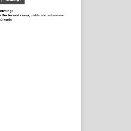
rivning:
by Birchwwod casey
, vadderade pistl/revolver
/mörkgrön
7
5