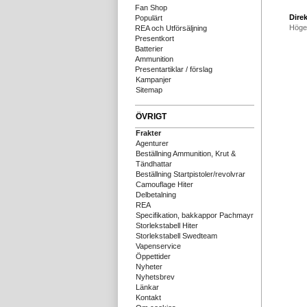
Fan Shop
Direk
Populärt
Höge
REA och Utförsäljning
Presentkort
Batterier
Ammunition
Presentartiklar / förslag
Kampanjer
Sitemap
ÖVRIGT
Frakter
Agenturer
Beställning Ammunition, Krut &
Tändhattar
Beställning Startpistoler/revolvrar
Camouflage Hiter
Delbetalning
REA
Specifikation, bakkappor Pachmayr
Storlekstabell Hiter
Storlekstabell Swedteam
Vapenservice
Öppettider
Nyheter
Nyhetsbrev
Länkar
Kontakt