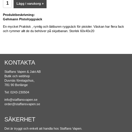
Lägg i varukorg »
Produktbeskrivning:
Gehmann Pistolryggsäck
En mycket Praktisk , rymlig och lättburen ryggsäck för pistoler. Väskan har flera fack
och rymmer allt de du behöver på skjutbanan. Storlek 60x40x20
KONTAKTA
Staffans Vapen & Jakt AB
Butik och webhop
Duvnäs företagshus,
781 90 Borlänge
Tel: 0243-230504
info@staffansvapen.se
order@staffansvapen.se
SÄKERHET
Det är tryggt och enkelt att handla hos Staffans Vapen.