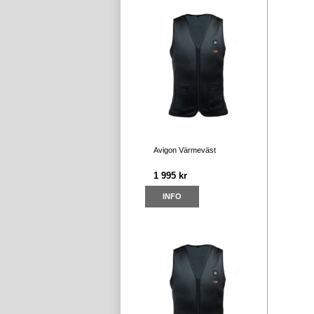
Avigon Värmeväst
1 995 kr
INFO