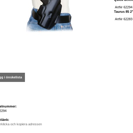
ArtNr 62294 
Taurus 85 2
ArtNr 62283 
g i önskelista
kelnummer:
2294
tlänk:
rklicka och kopiera adressen