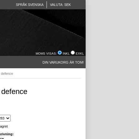
SPRÅK SVENSKA
VALUTA: SEK
MOMS VISAS:
INKL
EXKL
DIN VARUKORG ÄR TOM!
 defence
 defence
lagret
rivning:
nce