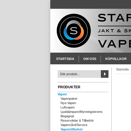
STARTSIDA
OM OSS
KÖPVILLKOR
Startsida
PRODUKTER
Vapen
Vapenpaket
Nya Vapen
Luftvapen
Ljuddämpare/Mynningsbroms
Begagnat
Reservdelar & Tillbehör
Vapenvård/Service
Vapentillbehör