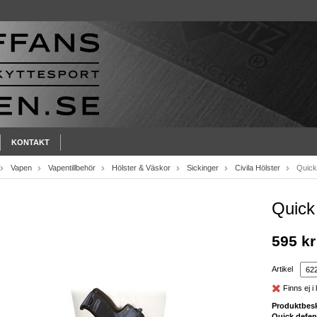
KONTAKT
Vapen
Vapentillbehör
Hölster & Väskor
Sickinger
Civila Hölster
Quick
Quick
595 kr
Artikel
Finns ej i 
Produktbesk
Quick defe