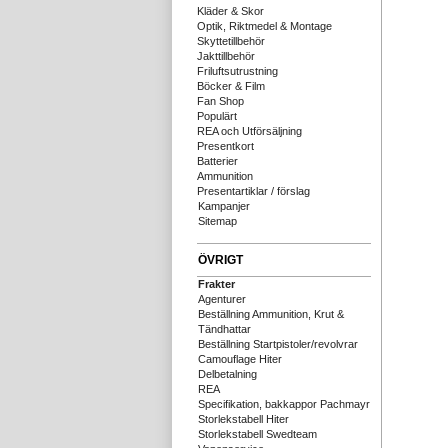
Kläder & Skor
Optik, Riktmedel & Montage
Skyttetillbehör
Jakttillbehör
Friluftsutrustning
Böcker & Film
Fan Shop
Populärt
REA och Utförsäljning
Presentkort
Batterier
Ammunition
Presentartiklar / förslag
Kampanjer
Sitemap
ÖVRIGT
Frakter
Agenturer
Beställning Ammunition, Krut &
Tändhattar
Beställning Startpistoler/revolvrar
Camouflage Hiter
Delbetalning
REA
Specifikation, bakkappor Pachmayr
Storlekstabell Hiter
Storlekstabell Swedteam