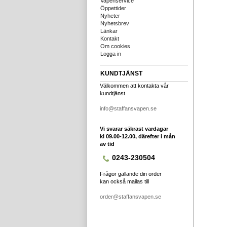
Vapenservice
Öppettider
Nyheter
Nyhetsbrev
Länkar
Kontakt
Om cookies
Logga in
KUNDTJÄNST
Välkommen att kontakta vår
kundtjänst.
info@staffansvapen.se
Vi svarar säkrast vardagar
kl 09.00-12.00, därefter i mån
av tid
0243-230504
Frågor gällande din order
kan också mailas till
order@staffansvapen.se