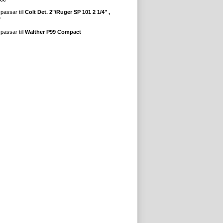
passar till
Colt Det. 2"/Ruger SP 101 2 1/4" ,
"
passar till
Walther P99 Compact