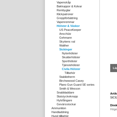
Vapenskåp
Bakkappor & Kolvar
Rembyglar
Klickpatroner
Greppförbättring
Vapenremmar
Hölster & Väskor
US PeaceKeeper
Anschütz
Gehmann
Skyttens val
Walther
Sickinger
Nylonhölster
Skulderhölster
Sporthölster
Tjänstehölster
Läg
Civila Hölster
Tillbehör
Stabilotherm
Birchwwood Casey
Plano Gun Guard SE series
Smith & Wesson
Snabbladdare
Arti
Slutstyckeknopp
SIC6
Hylsfångare
Gevärsstockar
Direk
Ammunition
Höge
Handladdning
Hund tillbehör