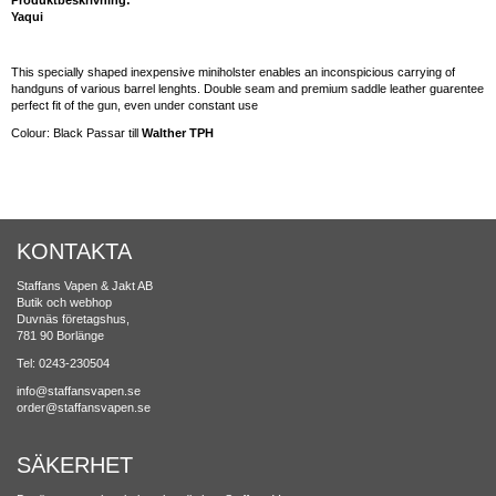
Produktbeskrivning:
Yaqui
This specially shaped inexpensive miniholster enables an inconspicious carrying of
handguns of various barrel lenghts. Double seam and premium saddle leather guarentee
perfect fit of the gun, even under constant use
Colour: Black Passar till
Walther TPH
KONTAKTA
Staffans Vapen & Jakt AB
Butik och webhop
Duvnäs företagshus,
781 90 Borlänge
Tel: 0243-230504
info@staffansvapen.se
order@staffansvapen.se
SÄKERHET