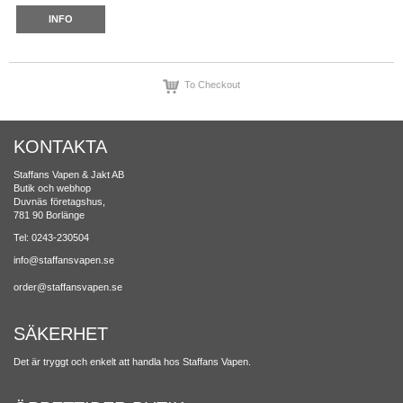
INFO
To Checkout
KONTAKTA
Staffans Vapen & Jakt AB
Butik och webhop
Duvnäs företagshus,
781 90 Borlänge
Tel: 0243-230504
info@staffansvapen.se
order@staffansvapen.se
SÄKERHET
Det är tryggt och enkelt att handla hos Staffans Vapen.