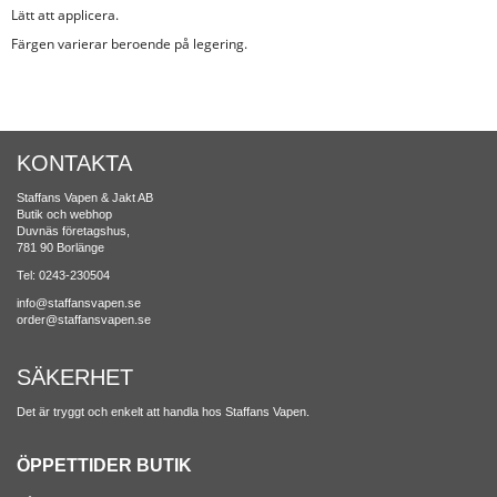
Lätt att applicera.
Färgen varierar beroende på legering.
KONTAKTA
Staffans Vapen & Jakt AB
Butik och webhop
Duvnäs företagshus,
781 90 Borlänge
Tel: 0243-230504
info@staffansvapen.se
order@staffansvapen.se
SÄKERHET
Det är tryggt och enkelt att handla hos Staffans Vapen.
ÖPPETTIDER BUTIK