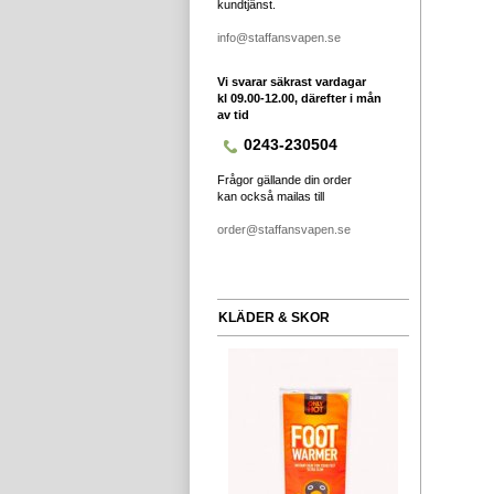
kundtjänst.
info@staffansvapen.se
Vi svarar säkrast vardagar
kl 09.00-12.00, därefter i mån
av tid
0243-230504
Frågor gällande din order
kan också mailas till
order@staffansvapen.se
KLÄDER & SKOR