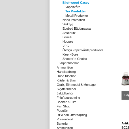
Birchwood Casey
Vapenvård
Trä Produkter
Metall Produkter
Nano Protection
Verktyg
Epobed Bäddmassa
Anschütz
Benelli
Hoppes
VFG
Övriga vapenvårdsprodukter
Kleen-Bore
Shooter´s Choice
Vapentillbehör
Ammunition
Handladdning
Hund tillbehör
Kläder & Skor
Optik, Riktmedel & Montage
Skyttetillbehör
Jakttillbehör
Läg
Friluftsutrustning
Böcker & Film
Fan Shop
Populärt
REA och Utförsäljning
Presentkort
Arti
Batterier
BC23
Ammunition