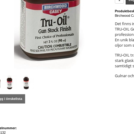
Produktbesk
Birchwood Ca
Det finns i
TRU-OIL Gu
professione
En unik bl
oljor som 
TRU-OIL tr
stark glask
samtidigt 
Gulnar och 
g i önskelista
kelnummer:
132