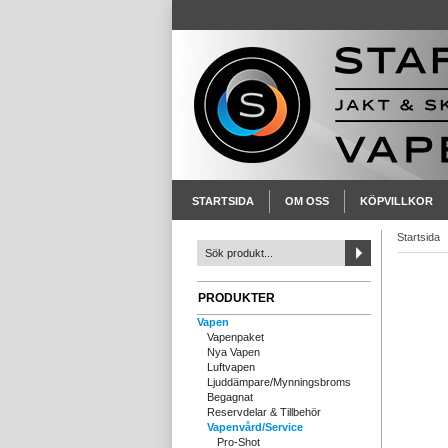
STARTSIDA
OM OSS
KÖPVILLKOR
Startsida
PRODUKTER
Vapen
Vapenpaket
Nya Vapen
Luftvapen
Ljuddämpare/Mynningsbroms
Begagnat
Reservdelar & Tillbehör
Vapenvård/Service
Pro-Shot