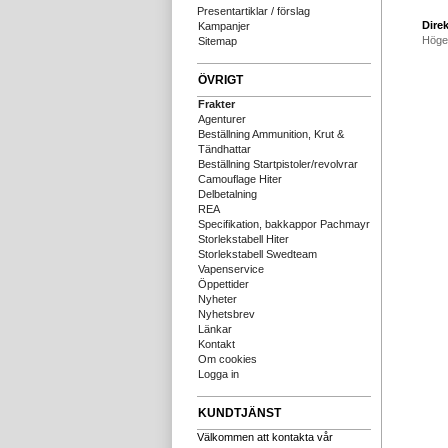
Presentartiklar / förslag
Direk
Kampanjer
Höge
Sitemap
ÖVRIGT
Frakter
Agenturer
Beställning Ammunition, Krut &
Tändhattar
Beställning Startpistoler/revolvrar
Camouflage Hiter
Delbetalning
REA
Specifikation, bakkappor Pachmayr
Storlekstabell Hiter
Storlekstabell Swedteam
Vapenservice
Öppettider
Nyheter
Nyhetsbrev
Länkar
Kontakt
Om cookies
Logga in
KUNDTJÄNST
Välkommen att kontakta vår