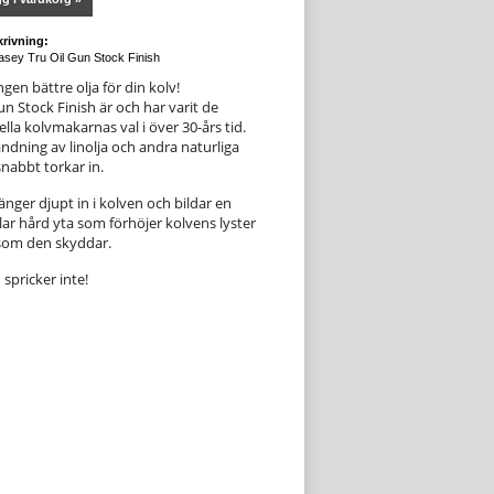
rivning:
sey Tru Oil Gun Stock Finish
ngen bättre olja för din kolv!
n Stock Finish är och har varit de
lla kolvmakarnas val i över 30-års tid.
andning av linolja och andra naturliga
snabbt torkar in.
änger djupt in i kolven och bildar en
lar hård yta som förhöjer kolvens lyster
som den skyddar.
spricker inte!