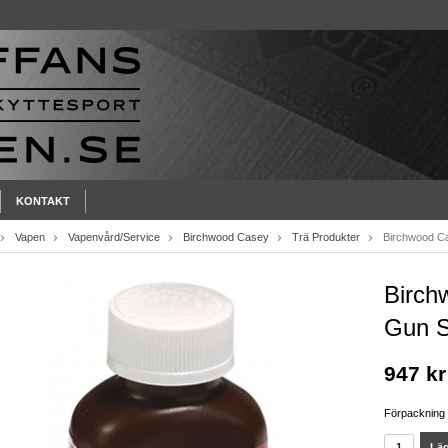
KONTAKT
Vapen
Vapenvård/Service
Birchwood Casey
Trä Produkter
Birchwood Ca
Birch
Gun S
947 kr
Förpackning
Läg