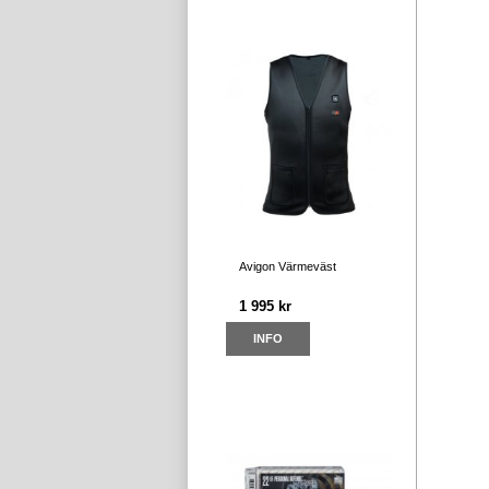
Avigon Värmeväst
1 995 kr
INFO