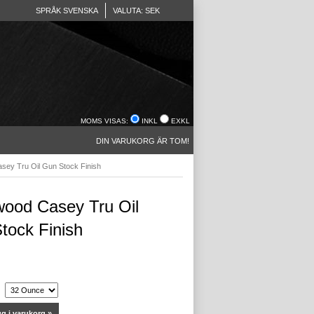
SPRÅK SVENSKA
VALUTA: SEK
MOMS VISAS:
INKL
EXKL
DIN VARUKORG ÄR TOM!
sey Tru Oil Gun Stock Finish
wood Casey Tru Oil
tock Finish
g i varukorg »