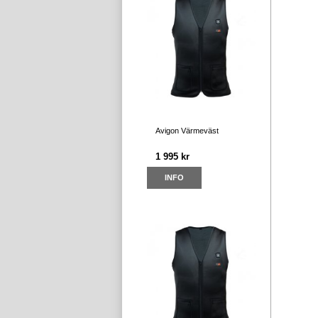
Avigon Värmeväst
1 995 kr
INFO