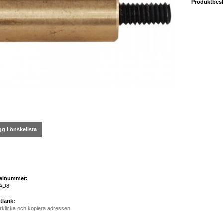
Produktbesk
g i önskelista
kelnummer:
AD8
tlänk:
rklicka och kopiera adressen