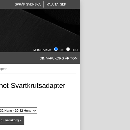
SPRÅK SVENSKA
VALUTA: SEK
MOMS VISAS:
INKL
EXKL
DIN VARUKORG ÄR TOM!
apter
hot Svartkrutsadapter
g i varukorg »