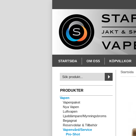
STARTSIDA
OM OSS
KÖPVILLKOR
Startsida
PRODUKTER
Vapen
Vapenpaket
Nya Vapen
Luftvapen
Ljuddämpare/Mynningsbroms
Begagnat
Reservdelar & Tillbehör
Vapenvård/Service
Pro-Shot