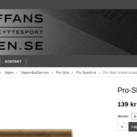
KONTAKT
Vapen
Vapenvård/Service
Pro-Shot
För Svartkrut
Pro-Shot Svartkrutsad
Pro-S
139 kr
Version
Läg