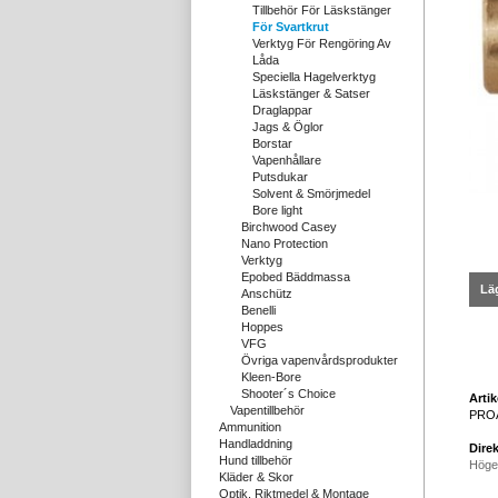
Tillbehör För Läskstänger
För Svartkrut
Verktyg För Rengöring Av
Låda
Speciella Hagelverktyg
Läskstänger & Satser
Draglappar
Jags & Öglor
Borstar
Vapenhållare
Putsdukar
Solvent & Smörjmedel
Bore light
Birchwood Casey
Nano Protection
Verktyg
Epobed Bäddmassa
Läg
Anschütz
Benelli
Hoppes
VFG
Övriga vapenvårdsprodukter
Kleen-Bore
Shooter´s Choice
Arti
Vapentillbehör
PRO
Ammunition
Handladdning
Direk
Hund tillbehör
Höge
Kläder & Skor
Optik, Riktmedel & Montage