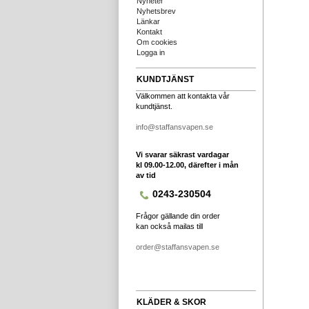
Nyheter
Nyhetsbrev
Länkar
Kontakt
Om cookies
Logga in
KUNDTJÄNST
Välkommen att kontakta vår
kundtjänst.
info@staffansvapen.se
Vi svarar säkrast vardagar
kl 09.00-12.00, därefter i mån
av tid
0243-230504
Frågor gällande din order
kan också mailas till
order@staffansvapen.se
KLÄDER & SKOR