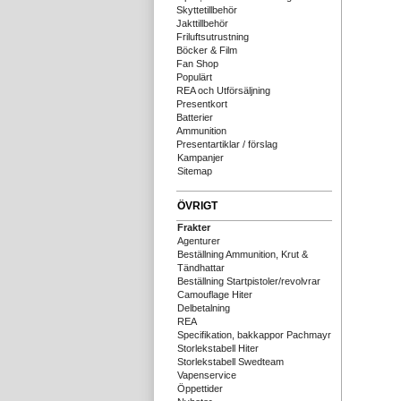
Skyttetillbehör
Jakttillbehör
Friluftsutrustning
Böcker & Film
Fan Shop
Populärt
REA och Utförsäljning
Presentkort
Batterier
Ammunition
Presentartiklar / förslag
Kampanjer
Sitemap
ÖVRIGT
Frakter
Agenturer
Beställning Ammunition, Krut &
Tändhattar
Beställning Startpistoler/revolvrar
Camouflage Hiter
Delbetalning
REA
Specifikation, bakkappor Pachmayr
Storlekstabell Hiter
Storlekstabell Swedteam
Vapenservice
Öppettider