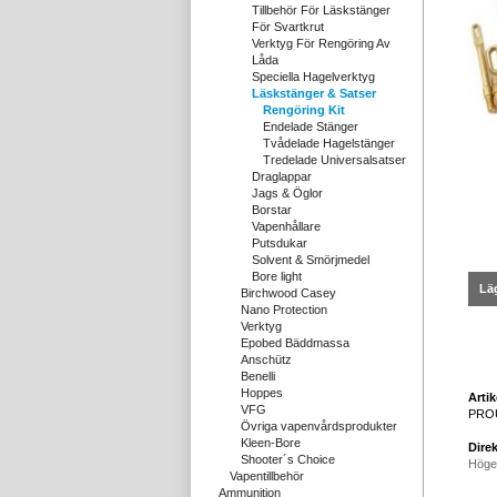
Tillbehör För Läskstänger
För Svartkrut
Verktyg För Rengöring Av
Låda
Speciella Hagelverktyg
Läskstänger & Satser
Rengöring Kit
Endelade Stänger
Tvådelade Hagelstänger
Tredelade Universalsatser
Draglappar
Jags & Öglor
Borstar
Vapenhållare
Putsdukar
Solvent & Smörjmedel
Bore light
Läg
Birchwood Casey
Nano Protection
Verktyg
Epobed Bäddmassa
Anschütz
Benelli
Hoppes
Arti
VFG
PRO
Övriga vapenvårdsprodukter
Kleen-Bore
Direk
Shooter´s Choice
Höge
Vapentillbehör
Ammunition