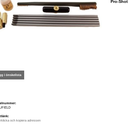
Pro-Shot 
g i önskelista
kelnummer:
UFIELD
tlänk:
rklicka och kopiera adressen