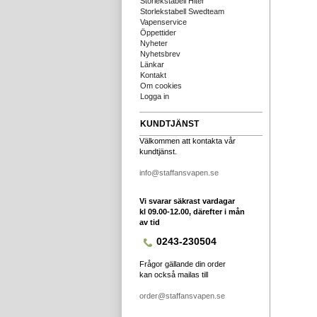
Storlekstabell Hiter
Storlekstabell Swedteam
Vapenservice
Öppettider
Nyheter
Nyhetsbrev
Länkar
Kontakt
Om cookies
Logga in
KUNDTJÄNST
Välkommen att kontakta vår
kundtjänst.
info@staffansvapen.se
Vi svarar säkrast vardagar
kl 09.00-12.00, därefter i mån
av tid
0243-230504
Frågor gällande din order
kan också mailas till
order@staffansvapen.se