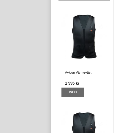
Avigon Värmeväst
1 995 kr
INFO