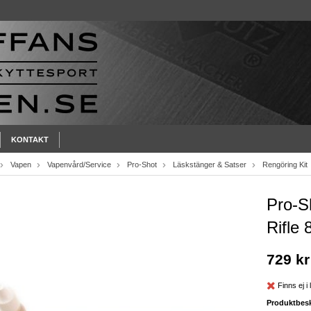
KONTAKT
Vapen
Vapenvård/Service
Pro-Shot
Läskstänger & Satser
Rengöring Kit
Pro-S
Rifle 
729 kr
Finns ej i 
Produktbesk