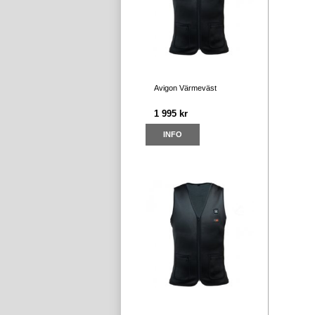
Avigon Värmeväst
1 995 kr
INFO