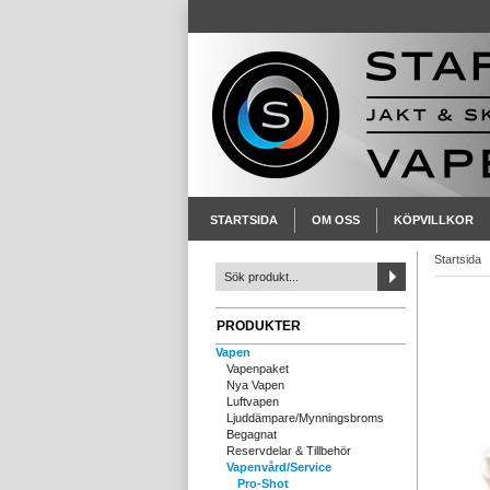
STARTSIDA
OM OSS
KÖPVILLKOR
Startsida
PRODUKTER
Vapen
Vapenpaket
Nya Vapen
Luftvapen
Ljuddämpare/Mynningsbroms
Begagnat
Reservdelar & Tillbehör
Vapenvård/Service
Pro-Shot