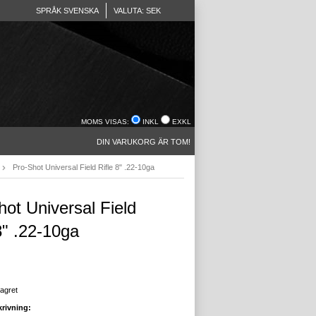
SPRÅK SVENSKA
VALUTA: SEK
MOMS VISAS:
INKL
EXKL
DIN VARUKORG ÄR TOM!
Pro-Shot Universal Field Rifle 8" .22-10ga
hot Universal Field
8" .22-10ga
lagret
rivning: