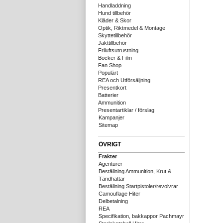
Handladdning
Hund tillbehör
Kläder & Skor
Optik, Riktmedel & Montage
Skyttetillbehör
Jakttillbehör
Friluftsutrustning
Böcker & Film
Fan Shop
Populärt
REA och Utförsäljning
Presentkort
Batterier
Ammunition
Presentartiklar / förslag
Kampanjer
Sitemap
ÖVRIGT
Frakter
Agenturer
Beställning Ammunition, Krut &
Tändhattar
Beställning Startpistoler/revolvrar
Camouflage Hiter
Delbetalning
REA
Specifikation, bakkappor Pachmayr