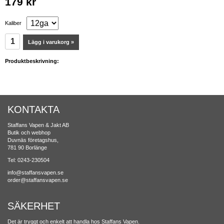
179 kr
Kaliber
Lägg i varukorg »
Produktbeskrivning:
KONTAKTA
Staffans Vapen & Jakt AB
Butik och webhop
Duvnäs företagshus,
781 90 Borlänge
Tel: 0243-230504
info@staffansvapen.se
order@staffansvapen.se
SÄKERHET
Det är tryggt och enkelt att handla hos Staffans Vapen.