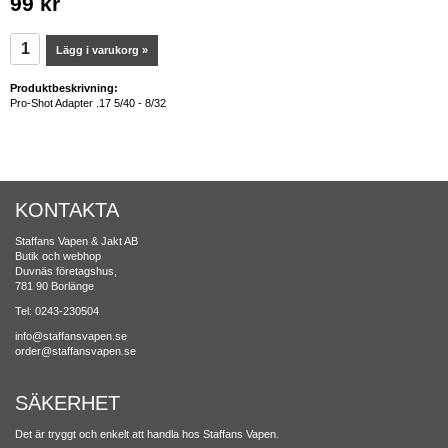
99 kr
Lägg i varukorg »
Produktbeskrivning:
Pro-Shot Adapter .17 5/40 - 8/32
KONTAKTA
Staffans Vapen & Jakt AB
Butik och webhop
Duvnäs företagshus,
781 90 Borlänge
Tel: 0243-230504
info@staffansvapen.se
order@staffansvapen.se
SÄKERHET
Det är tryggt och enkelt att handla hos Staffans Vapen.