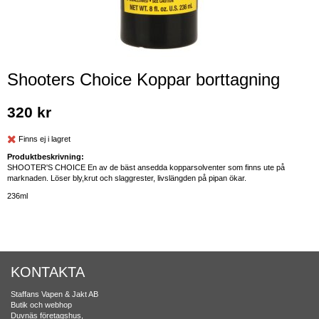
Shooters Choice Koppar borttagning
320 kr
Finns ej i lagret
Produktbeskrivning:
SHOOTER'S CHOICE En av de bäst ansedda kopparsolventer som finns ute på
marknaden. Löser bly,krut och slaggrester, livslängden på pipan ökar.
236ml
KONTAKTA
Staffans Vapen & Jakt AB
Butik och webhop
Duvnäs företagshus,