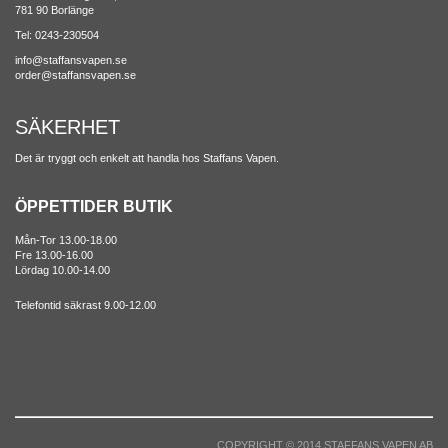
781 90 Borlänge
Tel: 0243-230504
info@staffansvapen.se
order@staffansvapen.se
SÄKERHET
Det är tryggt och enkelt att handla hos Staffans Vapen.
ÖPPETTIDER BUTIK
Mån-Tor 13.00-18.00
Fre 13.00-16.00
Lördag 10.00-14.00
Telefontid säkrast 9.00-12.00
COPYRIGHT © 2014 STAFFANS VAPEN AB