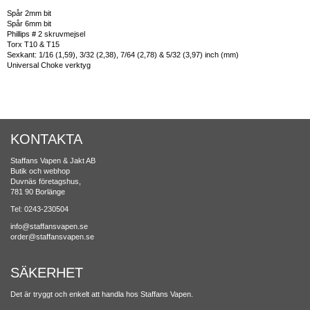
Spår 2mm bit
Spår 6mm bit
Phillips # 2 skruvmejsel
Torx T10 & T15
Sexkant: 1/16 (1,59), 3/32 (2,38), 7/64 (2,78) & 5/32 (3,97) inch (mm)
Universal Choke verktyg
KONTAKTA
Staffans Vapen & Jakt AB
Butik och webhop
Duvnäs företagshus,
781 90 Borlänge
Tel: 0243-230504
info@staffansvapen.se
order@staffansvapen.se
SÄKERHET
Det är tryggt och enkelt att handla hos Staffans Vapen.