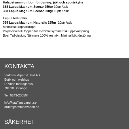
Hålspetsammunition för övning, jakt och sportskytte
338 Lapua Magnum Scenar 250gr
10ptr /ask
338 Lapua Magnum Scenar 300gr
10ptr / ask
Lapua Naturalis
338 Lapua Magnum
Naturalis
235gr
10ptr /ask
Monolitisk kopparkropp.
Polymerventil i toppen för maximal symmetrisk uppsvampning.
Boat Tail-design.
Närmare 100% restvikt.
Minimal köttförstöring
KONTAKTA
Staffans Vapen & Jakt AB
Butik och webhop
Duvnäs företagshus,
781 90 Borlänge
Tel: 0243-230504
info@staffansvapen.se
order@staffansvapen.se
SÄKERHET