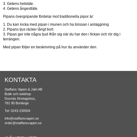
3. Getens hetsläte.
4. Getens ångestläte.
Pipans övergripande fördelar mot traditionella pipor är:
1. Du kan locka med pipan i munen och ha bössan i anläggning
2. Pipans ljus räcker långt bort.
3. Pipan ger inte några ljud ifrån sig när du har den i fickan och rör dig i
terrängen.
Med pipan följer en beskrivning på hur du använder den.
KONTAKTA
Staffans Vapen & Jakt AB
Butik och webhop
Duvnäs företagshus,
781 90 Borlänge
Tel: 0243-230504
info@staffansvapen.se
order@staffansvapen.se