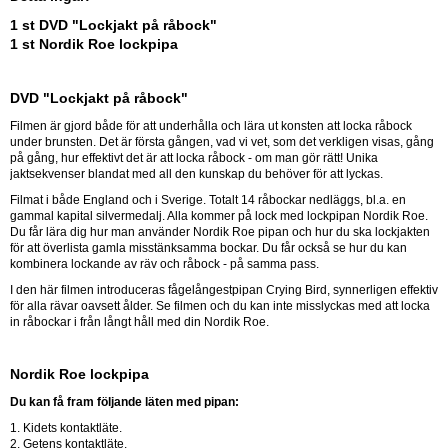
1 st DVD "Lockjakt på råbock"
1 st Nordik Roe lockpipa
DVD "Lockjakt på råbock"
Filmen är gjord både för att underhålla och lära ut konsten att locka råbock
under brunsten. Det är första gången, vad vi vet, som det verkligen visas, gång
på gång, hur effektivt det är att locka råbock - om man gör rätt! Unika
jaktsekvenser blandat med all den kunskap du behöver för att lyckas.
Filmat i både England och i Sverige. Totalt 14 råbockar nedläggs, bl.a. en
gammal kapital silvermedalj. Alla kommer på lock med lockpipan Nordik Roe.
Du får lära dig hur man använder Nordik Roe pipan och hur du ska lockjakten
för att överlista gamla misstänksamma bockar. Du får också se hur du kan
kombinera lockande av räv och råbock - på samma pass.
I den här filmen introduceras fågelångestpipan Crying Bird, synnerligen effektiv
för alla rävar oavsett ålder. Se filmen och du kan inte misslyckas med att locka
in råbockar i från långt håll med din Nordik Roe.
Nordik Roe lockpipa
Du kan få fram följande läten med pipan:
1. Kidets kontaktläte.
2. Getens kontaktläte.