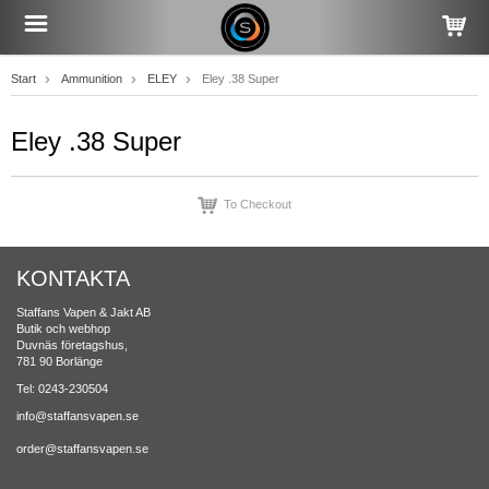
Start
Ammunition
ELEY
Eley .38 Super
Eley .38 Super
To Checkout
KONTAKTA
Staffans Vapen & Jakt AB
Butik och webhop
Duvnäs företagshus,
781 90 Borlänge
Tel: 0243-230504
info@staffansvapen.se
order@staffansvapen.se