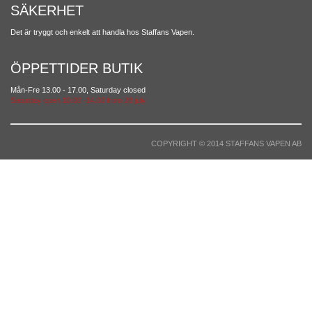
SÄKERHET
Det är tryggt och enkelt att handla hos Staffans Vapen.
ÖPPETTIDER BUTIK
Mån-Fre 13.00 - 17.00, Saturday closed
Saturday open 10.00 -14.00 from 28 july.
COPYRIGHT © 2014 STAFFANS VAPEN AB