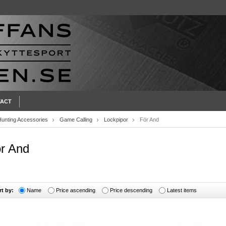
ACT
Hunting Accessories
Game Calling
Lockpipor
För And
r And
rt by:
Name
Price ascending
Price descending
Latest items