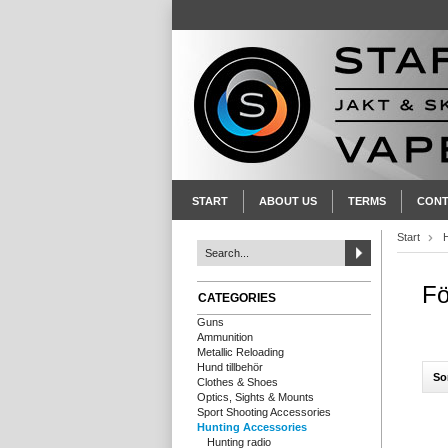
START
ABOUT US
TERMS
CONT
Start
Fö
CATEGORIES
Guns
Ammunition
Metallic Reloading
Hund tillbehör
So
Clothes & Shoes
Optics, Sights & Mounts
Sport Shooting Accessories
Hunting Accessories
Hunting radio