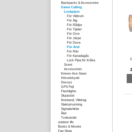
Backpacks & Accessories
Game Calling
Lockpipor
För Vildsvin
För Älg
För Rådjur
För Tjäder
För Orre
För Järpe
För Duva
För And
För Räv
För Kanadagås
C
Lock Pipa för Kråka
Scent
Accessories
Knives-Axe-Saws
Hörselskydd
Decoys
GPS Pejl
Flashlights
Skjutstöd
Nosband, Viltdrag
Slaktutrustning
Signalartiklar
Åtel
Trofesköld
outdoor life
Books & Movies
Fan Shop