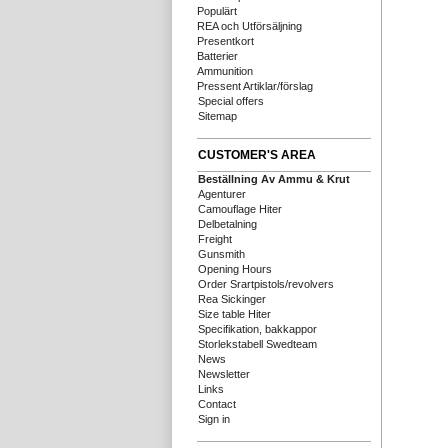
Populärt
REA och Utförsäljning
Presentkort
Batterier
Ammunition
Pressent Artiklar/förslag
Special offers
Sitemap
CUSTOMER'S AREA
Beställning Av Ammu & Krut
Agenturer
Camouflage Hiter
Delbetalning
Freight
Gunsmith
Opening Hours
Order Srartpistols/revolvers
Rea Sickinger
Size table Hiter
Specifikation, bakkappor
Storlekstabell Swedteam
News
Newsletter
Links
Contact
Sign in