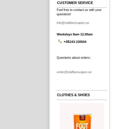
CUSTOMER SERVICE
Feel free to contact us with your
questions!
info@staffansvapen.se
Weekdays 8am-12.00am
+46
243-230504
Questions about orders:
order@staffansvapen.se
CLOTHES & SHOES