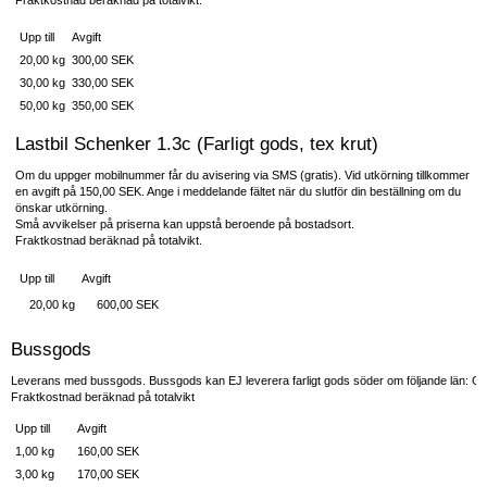
Fraktkostnad beräknad på totalvikt.
Upp till
Avgift
20,00 kg
300,00 SEK
30,00 kg
330,00 SEK
50,00 kg
350,00 SEK
Lastbil Schenker 1.3c (Farligt gods, tex krut)
Om du uppger mobilnummer får du avisering via SMS (gratis). Vid utkörning tillkommer
en avgift på 150,00 SEK. Ange i meddelande fältet när du slutför din beställning om du
önskar utkörning.
Små avvikelser på priserna kan uppstå beroende på bostadsort.
Fraktkostnad beräknad på totalvikt.
Upp till
Avgift
20,00 kg
600,00 SEK
Bussgods
Leverans med bussgods. Bussgods kan EJ leverera farligt gods söder om följande län: Gäv
Fraktkostnad beräknad på totalvikt
Upp till
Avgift
1,00 kg
160,00 SEK
3,00 kg
170,00 SEK