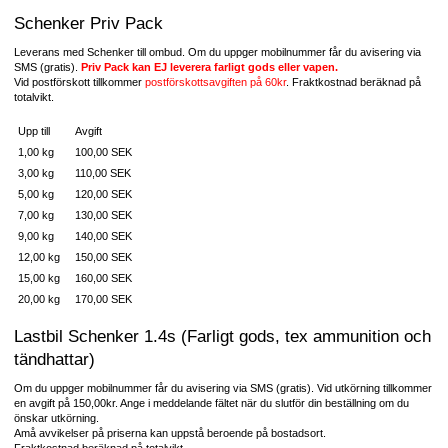
Schenker Priv Pack
Leverans med Schenker till ombud. Om du uppger mobilnummer får du avisering via
SMS (gratis).
Priv Pack kan EJ leverera farligt gods eller vapen.
Vid postförskott tillkommer
postförskottsavgiften på 60kr
. Fraktkostnad beräknad på
totalvikt.
Upp till
Avgift
1,00 kg
100,00 SEK
3,00 kg
110,00 SEK
5,00 kg
120,00 SEK
7,00 kg
130,00 SEK
9,00 kg
140,00 SEK
12,00 kg
150,00 SEK
15,00 kg
160,00 SEK
20,00 kg
170,00 SEK
Lastbil Schenker 1.4s (Farligt gods, tex ammunition och
tändhattar)
Om du uppger mobilnummer får du avisering via SMS (gratis). Vid utkörning tillkommer
en avgift på 150,00kr. Ange i meddelande fältet när du slutför din beställning om du
önskar utkörning.
Amå avvikelser på priserna kan uppstå beroende på bostadsort.