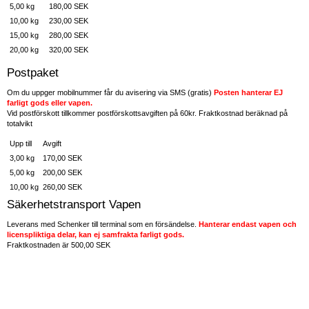
5,00 kg
180,00 SEK
10,00 kg
230,00 SEK
15,00 kg
280,00 SEK
20,00 kg
320,00 SEK
Postpaket
Om du uppger mobilnummer får du avisering via SMS (gratis)
Posten hanterar EJ
farligt gods eller vapen.
Vid postförskott tillkommer postförskottsavgiften på 60kr. Fraktkostnad beräknad på
totalvikt
Upp till
Avgift
3,00 kg
170,00 SEK
5,00 kg
200,00 SEK
10,00 kg
260,00 SEK
Säkerhetstransport Vapen
Leverans med Schenker till terminal
som en försändelse.
Hanterar endast vapen och
licenspliktiga delar, kan ej samfrakta farligt gods.
Fraktkostnaden är 500,00 SEK