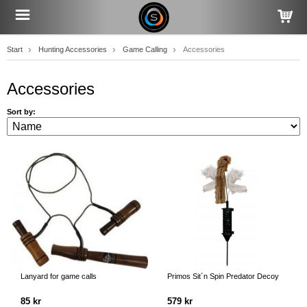
Start
Hunting Accessories
Game Calling
Accessories
Accessories
Sort by:
Lanyard for game calls
Primos Sit´n Spin Predator Decoy
85 kr
579 kr