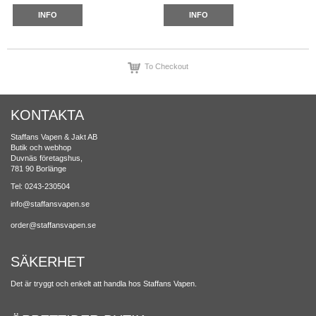
INFO
INFO
To Checkout
KONTAKTA
Staffans Vapen & Jakt AB
Butik och webhop
Duvnäs företagshus,
781 90 Borlänge
Tel: 0243-230504
info@staffansvapen.se
order@staffansvapen.se
SÄKERHET
Det är tryggt och enkelt att handla hos Staffans Vapen.