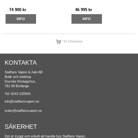
74 900 kr
46 995 kr
INFO
INFO
To Checkout
KONTAKTA
Staffans Vapen & Jakt AB
Butik och webhop
Duvnäs företagshus,
781 90 Borlänge
Tel: 0243-230504
info@staffansvapen.se
order@staffansvapen.se
SÄKERHET
Det är tryggt och enkelt att handla hos Staffans Vapen.