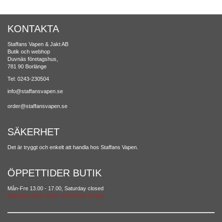
KONTAKTA
Staffans Vapen & Jakt AB
Butik och webhop
Duvnäs företagshus,
781 90 Borlänge
Tel: 0243-230504
info@staffansvapen.se
order@staffansvapen.se
SÄKERHET
Det är tryggt och enkelt att handla hos Staffans Vapen.
ÖPPETTIDER BUTIK
Mån-Fre 13.00 - 17.00, Saturday closed
Saturday open 10.00 -14.00 from 28 july.