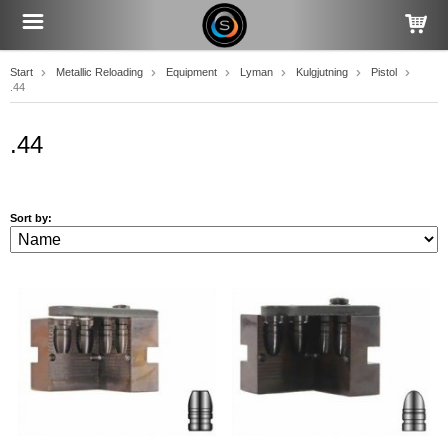
Start
Metallic Reloading
Equipment
Lyman
Kulgjutning
Pistol
.44
.44
Sort by: