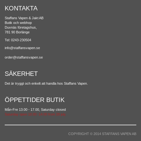
KONTAKTA
Staffans Vapen & Jakt AB
Butik och webhop
Duvnäs företagshus,
781 90 Borlänge
Tel: 0243-230504
info@staffansvapen.se
order@staffansvapen.se
SÄKERHET
Det är tryggt och enkelt att handla hos Staffans Vapen.
ÖPPETTIDER BUTIK
Mån-Fre 13.00 - 17.00, Saturday closed
Saturday open 10.00 -14.00 from 28 july.
COPYRIGHT © 2014 STAFFANS VAPEN AB