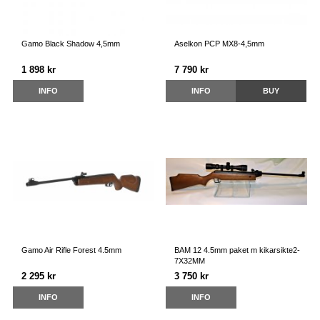
Gamo Black Shadow 4,5mm
Aselkon PCP MX8-4,5mm
1 898 kr
7 790 kr
INFO
INFO
BUY
Gamo Air Rifle Forest 4.5mm
BAM 12 4.5mm paket m kikarsikte2-
7X32MM
2 295 kr
3 750 kr
INFO
INFO