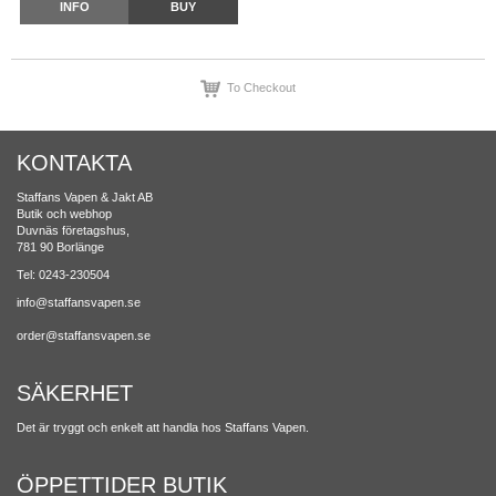
INFO
BUY
To Checkout
KONTAKTA
Staffans Vapen & Jakt AB
Butik och webhop
Duvnäs företagshus,
781 90 Borlänge
Tel: 0243-230504
info@staffansvapen.se
order@staffansvapen.se
SÄKERHET
Det är tryggt och enkelt att handla hos Staffans Vapen.
ÖPPETTIDER BUTIK