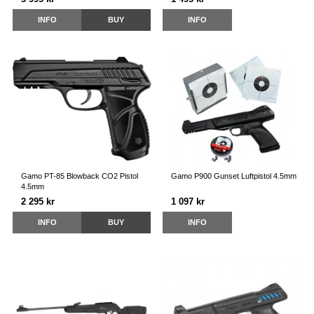
INFO
BUY
INFO
Gamo PT-85 Blowback CO2 Pistol
Gamo P900 Gunset Luftpistol 4.5mm
4.5mm
2 295 kr
1 097 kr
INFO
BUY
INFO