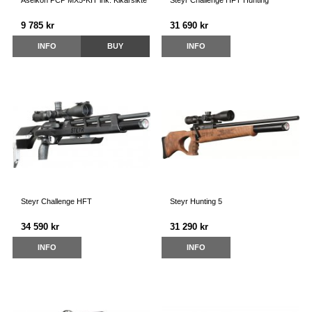
Aselkon PCP MX5-KIT ink. Kikarsikte
Steyr Challenge HFT Hunting
9 785 kr
31 690 kr
INFO
BUY
INFO
Steyr Challenge HFT
Steyr Hunting 5
34 590 kr
31 290 kr
INFO
INFO