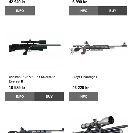
42 940 kr
6 990 kr
INFO
INFO
BUY
Aselkon PCP MX8-Kit Kikarsikte
Steyr Challenge E
Everest II
10 585 kr
46 220 kr
INFO
BUY
INFO