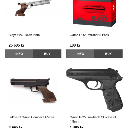
Steyr EVO 10 Air Pistol
Gamo CO2 Patroner 5 Pack
25 695 kr
199 kr
INFO
BUY
INFO
BUY
Luftpistol Gamo Compact 4,5mm
Gamo P-25 Blowback CO2 Pistol
4.5mm
3 995 kr
1 495 kr