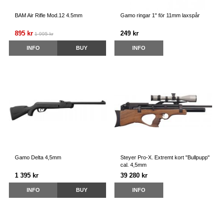
BAM Air Rifle Mod.12 4.5mm
Gamo ringar 1" för 11mm laxspår
895 kr
249 kr
1 995 kr
INFO
BUY
INFO
Gamo Delta 4,5mm
Steyer Pro-X. Extremt kort "Bullpupp"
cal. 4,5mm
1 395 kr
39 280 kr
INFO
BUY
INFO