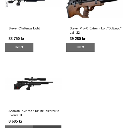
Steyer Challenge Light
Steyer Pro-X. Extremt kort "Bullpupp"
cal. .22
33 750 kr
39 280 kr
INFO
INFO
Aselkon PCP MX7-Kit Ink. Kikarsikte
Everest II
8 685 kr