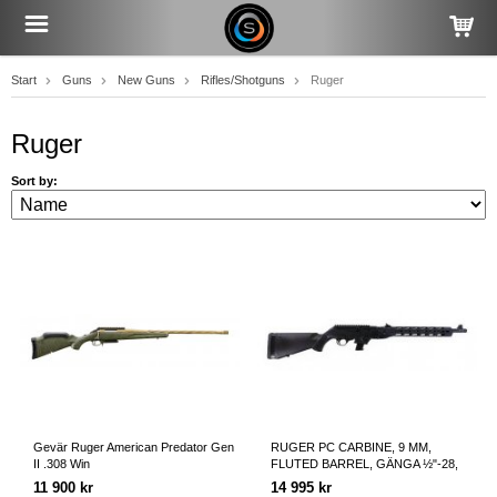
Start
Guns
New Guns
Rifles/Shotguns
Ruger
Ruger
Sort by:
Gevär Ruger American Predator Gen
RUGER PC CARBINE, 9 MM,
II .308 Win
FLUTED BARREL, GÄNGA ½"-28,
18,62" PIPA
11 900 kr
14 995 kr