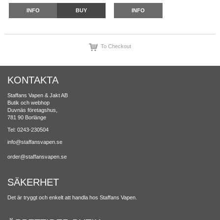
INFO
BUY
INFO
To Checkout
KONTAKTA
Staffans Vapen & Jakt AB
Butik och webhop
Duvnäs företagshus,
781 90 Borlänge
Tel: 0243-230504
info@staffansvapen.se
order@staffansvapen.se
SÄKERHET
Det är tryggt och enkelt att handla hos Staffans Vapen.