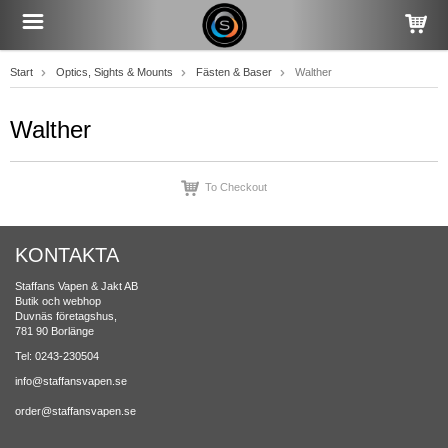
Start
Optics, Sights & Mounts
Fästen & Baser
Walther
Walther
To Checkout
KONTAKTA
Staffans Vapen & Jakt AB
Butik och webhop
Duvnäs företagshus,
781 90 Borlänge
Tel: 0243-230504
info@staffansvapen.se
order@staffansvapen.se