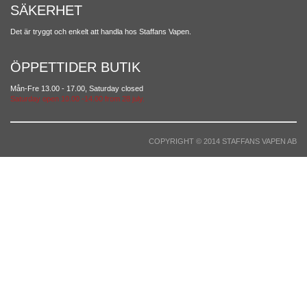
SÄKERHET
Det är tryggt och enkelt att handla hos Staffans Vapen.
ÖPPETTIDER BUTIK
Mån-Fre 13.00 - 17.00, Saturday closed
Saturday open 10.00 -14.00 from 28 july.
COPYRIGHT © 2014 STAFFANS VAPEN AB