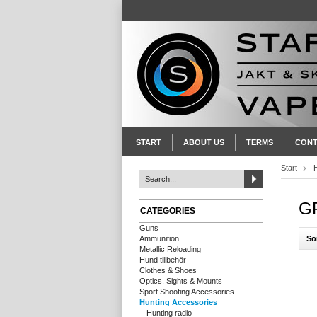
START
ABOUT US
TERMS
CONT
Start
GP
CATEGORIES
Guns
So
Ammunition
Metallic Reloading
Hund tillbehör
Clothes & Shoes
Optics, Sights & Mounts
Sport Shooting Accessories
Hunting Accessories
Hunting radio