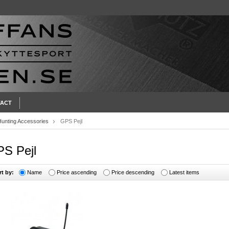
ACT
Hunting Accessories
GPS Pejl
S Pejl
rt by:
Name
Price ascending
Price descending
Latest items