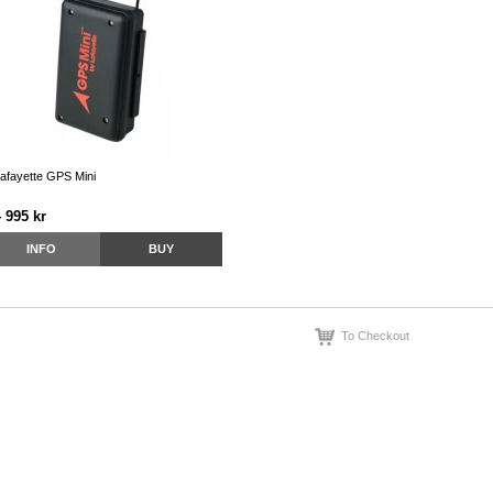
afayette GPS Mini
 995 kr
INFO
BUY
To Checkout