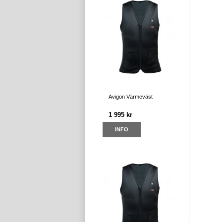
Avigon Värmeväst
1 995 kr
INFO