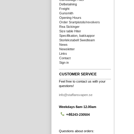
Delbetalning
Freight
Gunsmith
Opening Hours
Order Srartpistols/revolvers
Rea Sickinger
Size table Hiter
Specifikation, bakkappor
Storlekstabell Swedteam
News
Newsletter
Links
Contact
Sign in
CUSTOMER SERVICE
Feel free to contact us with your
questions!
info@staffansvapen.se
Weekdays 8am-12.00am
+46
243-230504
Questions about orders: