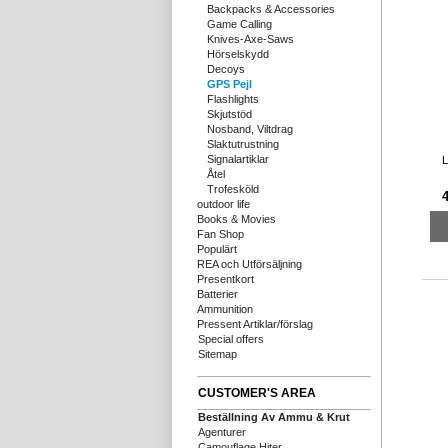
Backpacks & Accessories
Game Calling
Knives-Axe-Saws
Hörselskydd
Decoys
GPS Pejl
Flashlights
Skjutstöd
Nosband, Viltdrag
Slaktutrustning
Signalartiklar
L
Åtel
Trofesköld
4
outdoor life
Books & Movies
Fan Shop
Populärt
REA och Utförsäljning
Presentkort
Batterier
Ammunition
Pressent Artiklar/förslag
Special offers
Sitemap
CUSTOMER'S AREA
Beställning Av Ammu & Krut
Agenturer
Camouflage Hiter