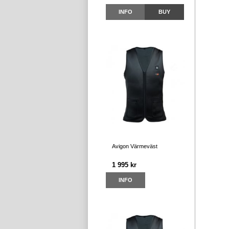
INFO
BUY
Avigon Värmeväst
1 995 kr
INFO