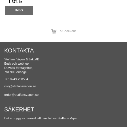
1 374 kr
INFO
To Checkout
KONTAKTA
Staffans Vapen & Jakt AB
Butik och webhop
Duvnäs företagshus,
781 90 Borlänge
Tel: 0243-230504
info@staffansvapen.se
order@staffansvapen.se
SÄKERHET
Det är tryggt och enkelt att handla hos Staffans Vapen.