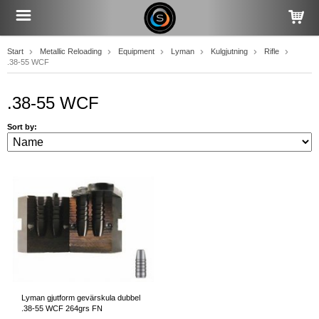
Start
Metallic Reloading
Equipment
Lyman
Kulgjutning
Rifle
.38-55 WCF
.38-55 WCF
Sort by:
Lyman gjutform gevärskula dubbel
.38-55 WCF 264grs FN