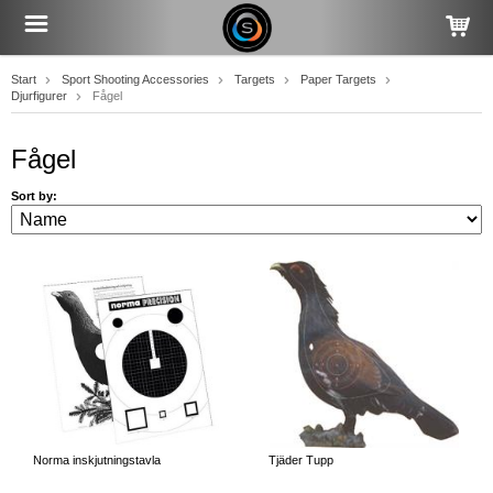
Start
Sport Shooting Accessories
Targets
Paper Targets
Djurfigurer
Fågel
Fågel
Sort by:
Norma inskjutningstavla
Tjäder Tupp