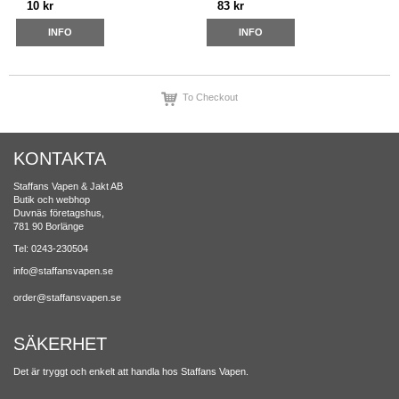
10 kr
83 kr
INFO
INFO
To Checkout
KONTAKTA
Staffans Vapen & Jakt AB
Butik och webhop
Duvnäs företagshus,
781 90 Borlänge
Tel: 0243-230504
info@staffansvapen.se
order@staffansvapen.se
SÄKERHET
Det är tryggt och enkelt att handla hos Staffans Vapen.