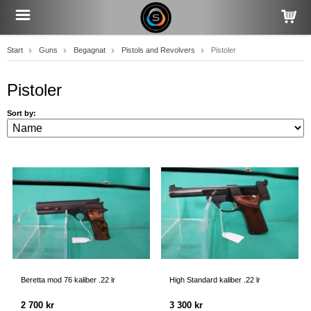
Start
Guns
Begagnat
Pistols and Revolvers
Pistoler
Pistoler
Sort by:
Beretta mod 76 kaliber .22 lr
High Standard kaliber .22 lr
2 700 kr
3 300 kr