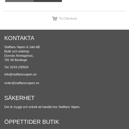
To Checkout
KONTAKTA
Staffans Vapen & Jakt AB
Butik och webhop
Duvnäs företagshus,
781 90 Borlänge
Tel: 0243-230504
info@staffansvapen.se
order@staffansvapen.se
SÄKERHET
Det är tryggt och enkelt att handla hos Staffans Vapen.
ÖPPETTIDER BUTIK