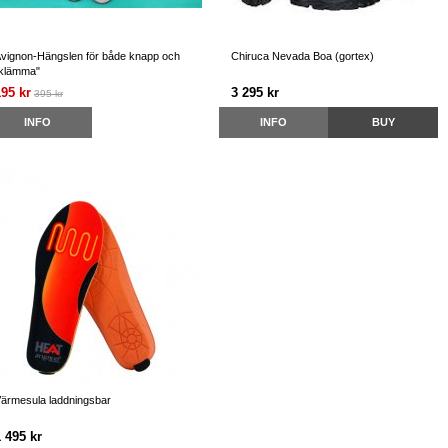
vignon-Hängslen för både knapp och
Chiruca Nevada Boa (gortex)
klämma"
195 kr
3 295 kr
395 kr
INFO
INFO
BUY
ärmesula laddningsbar
 495 kr