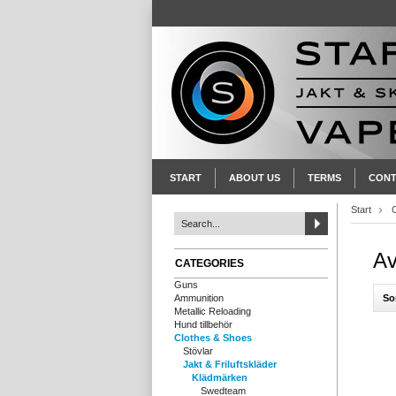
START
ABOUT US
TERMS
CONT
Start
Av
CATEGORIES
Guns
So
Ammunition
Metallic Reloading
Hund tillbehör
Clothes & Shoes
Stövlar
Jakt & Friluftskläder
Klädmärken
Swedteam