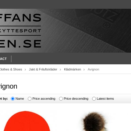
ACT
Clothes & Shoes
Jakt & Friluftskläder
Klädmärken
Avignon
ignon
rt by:
Name
Price ascending
Price descending
Latest items