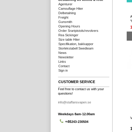
Agenturer
Camouflage Hiter
Delbetalning
A
Freight
"
Gunsmith
Opening Hours
Order Srartpistols/revolvers
Rea Sickinger
Size table Hiter
Specifikation, bakkappor
Storlekstabell Swedteam
News
Newsletter
Links
Contact
Sign in
CUSTOMER SERVICE
Feel free to contact us with your
questions!
info@staffansvapen.se
Weekdays 8am-12.00am
V
+46
243-230504
1