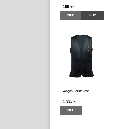
199 kr
INFO
BUY
Avigon Värmeväst
1 995 kr
INFO