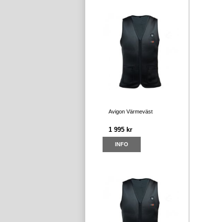
Avigon Värmeväst
1 995 kr
INFO