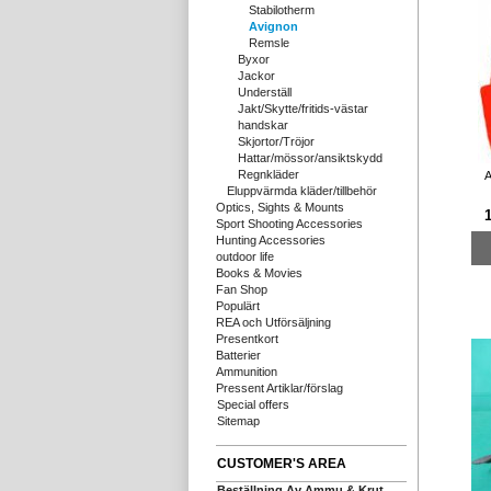
Stabilotherm
Avignon
Remsle
Byxor
Jackor
Underställ
Jakt/Skytte/fritids-västar
handskar
Skjortor/Tröjor
Hattar/mössor/ansiktskydd
Regnkläder
A
Eluppvärmda kläder/tillbehör
Optics, Sights & Mounts
Sport Shooting Accessories
Hunting Accessories
outdoor life
Books & Movies
Fan Shop
Populärt
REA och Utförsäljning
Presentkort
Batterier
Ammunition
Pressent Artiklar/förslag
Special offers
Sitemap
CUSTOMER'S AREA
Beställning Av Ammu & Krut