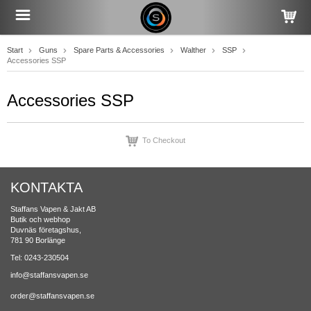
Start
Guns
Spare Parts & Accessories
Walther
SSP
Accessories SSP
Accessories SSP
To Checkout
KONTAKTA
Staffans Vapen & Jakt AB
Butik och webhop
Duvnäs företagshus,
781 90 Borlänge
Tel: 0243-230504
info@staffansvapen.se
order@staffansvapen.se