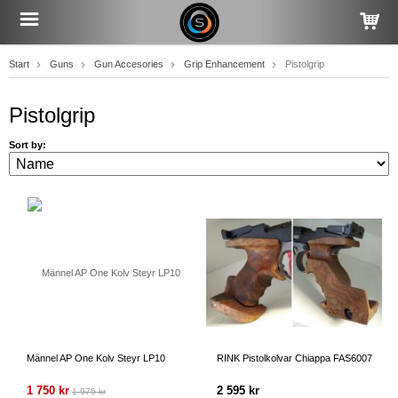
Start
Guns
Gun Accesories
Grip Enhancement
Pistolgrip
Pistolgrip
Sort by:
Männel AP One Kolv Steyr LP10
RINK Pistolkolvar Chiappa FAS6007
1 750 kr
2 595 kr
1 975 kr