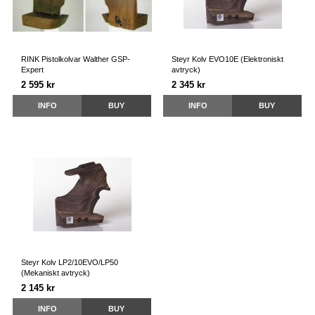
RINK Pistolkolvar Walther GSP-
Steyr Kolv EVO10E (Elektroniskt
Expert
avtryck)
2 595 kr
2 345 kr
INFO
BUY
INFO
BUY
Steyr Kolv LP2/10EVO/LP50
(Mekaniskt avtryck)
2 145 kr
INFO
BUY