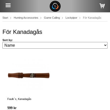
Start
Hunting Accessories
Game Calling
Lockpipor
För Kanadagås
För Kanadagås
Sort by:
Faulk´s, Kanadagås
599 kr