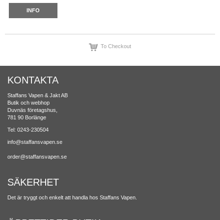
INFO
To Checkout
KONTAKTA
Staffans Vapen & Jakt AB
Butik och webhop
Duvnäs företagshus,
781 90 Borlänge
Tel: 0243-230504
info@staffansvapen.se
order@staffansvapen.se
SÄKERHET
Det är tryggt och enkelt att handla hos Staffans Vapen.