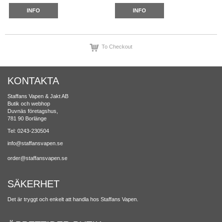
INFO
INFO
To Checkout
KONTAKTA
Staffans Vapen & Jakt AB
Butik och webhop
Duvnäs företagshus,
781 90 Borlänge
Tel: 0243-230504
info@staffansvapen.se
order@staffansvapen.se
SÄKERHET
Det är tryggt och enkelt att handla hos Staffans Vapen.