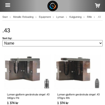
Start
Metallic Reloading
Equipment
Lyman
Kulgjutning
Rifle
.43
.43
Sort by:
Lyman gjutform gevärskula singel .43
Lyman gjutform gevärskula singel .43
340grs FN
370grs RN
1 374 kr
1 374 kr