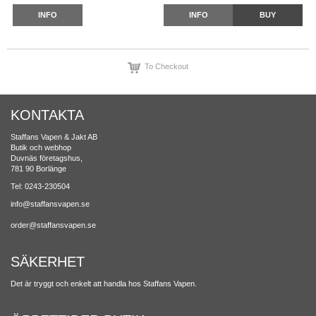
INFO
INFO
BUY
To Checkout
KONTAKTA
Staffans Vapen & Jakt AB
Butik och webhop
Duvnäs företagshus,
781 90 Borlänge
Tel: 0243-230504
info@staffansvapen.se
order@staffansvapen.se
SÄKERHET
Det är tryggt och enkelt att handla hos Staffans Vapen.