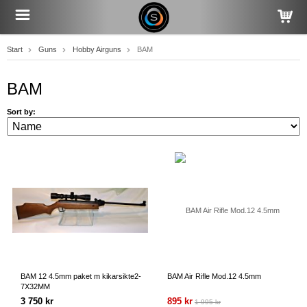
Start
Guns
Hobby Airguns
BAM
BAM
Sort by:
BAM 12 4.5mm paket m kikarsikte2-
BAM Air Rifle Mod.12 4.5mm
7X32MM
3 750 kr
895 kr
1 995 kr