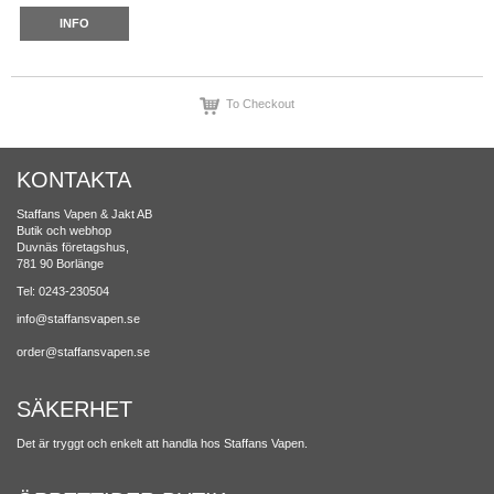
INFO
To Checkout
KONTAKTA
Staffans Vapen & Jakt AB
Butik och webhop
Duvnäs företagshus,
781 90 Borlänge
Tel: 0243-230504
info@staffansvapen.se
order@staffansvapen.se
SÄKERHET
Det är tryggt och enkelt att handla hos Staffans Vapen.