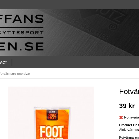
ACT
Fotvärmare one size
Fotvä
39 kr
Not availa
Product Des
Aktiv värmes
Fotvärmaren