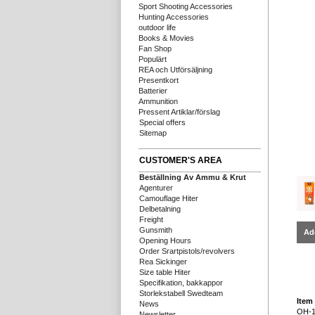
Sport Shooting Accessories
Hunting Accessories
outdoor life
Books & Movies
Fan Shop
Populärt
REA och Utförsäljning
Presentkort
Batterier
Ammunition
Pressent Artiklar/förslag
Special offers
Sitemap
CUSTOMER'S AREA
Beställning Av Ammu & Krut
Agenturer
Camouflage Hiter
Delbetalning
Freight
Gunsmith
Ad
Opening Hours
Order Srartpistols/revolvers
Rea Sickinger
Size table Hiter
Specifikation, bakkappor
Storlekstabell Swedteam
Item 
News
OH-1
Newsletter