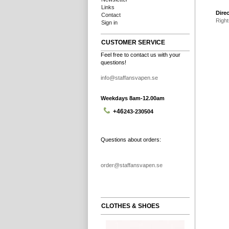
Links
Direc
Contact
Right
Sign in
CUSTOMER SERVICE
Feel free to contact us with your
questions!
info@staffansvapen.se
Weekdays 8am-12.00am
+46
243-230504
Questions about orders:
order@staffansvapen.se
CLOTHES & SHOES