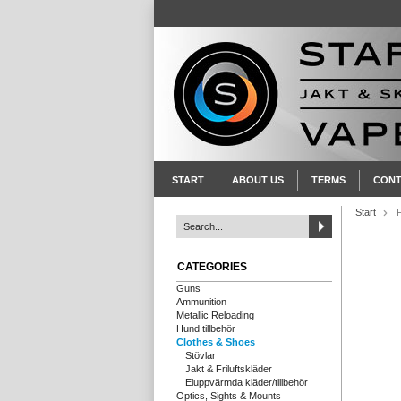
START
ABOUT US
TERMS
CONT
Start
CATEGORIES
Guns
Ammunition
Metallic Reloading
Hund tillbehör
Clothes & Shoes
Stövlar
Jakt & Friluftskläder
Eluppvärmda kläder/tillbehör
Optics, Sights & Mounts