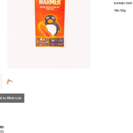
kontakt med l
Vikt 50g
d to Wish List
ID:
01