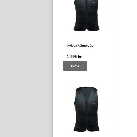
Avigon Värmeväst
1 995 kr
INFO