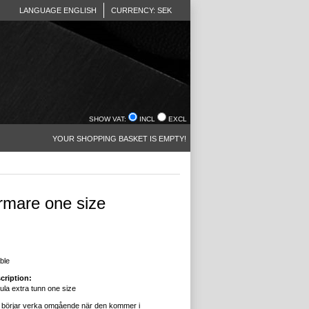
LANGUAGE ENGLISH
CURRENCY: SEK
SHOW VAT:
INCL
EXCL
YOUR SHOPPING BASKET IS EMPTY!
rmare one size
ble
cription:
ula extra tunn one size
 börjar verka omgående när den kommer i