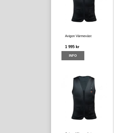
Avigon Värmeväst
1 995 kr
INFO